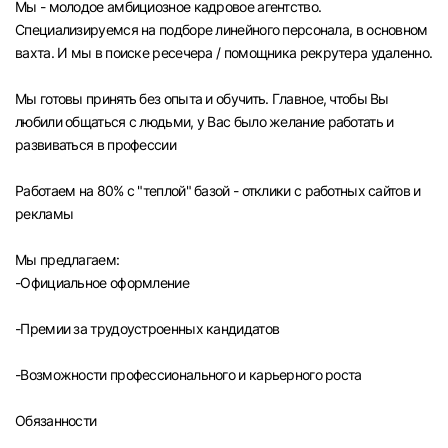
Мы - молодое амбициозное кадровое агентство.
Челябинск
Специализируемся на подборе линейного персонала, в основном
вахта. И мы в поиске ресечера / помощника рекрутера удаленно.
Пермь
Мы готовы принять без опыта и обучить. Главное, чтобы Вы
любили общаться с людьми, у Вас было желание работать и
Самара
развиваться в профессии
Оренбург
Работаем на 80% с "теплой" базой - отклики с работных сайтов и
рекламы
Волгоград
Мы предлагаем:
-Официальное оформление
Ульяновск
-Премии за трудоустроенных кандидатов
Курган
-Возможности профессионального и карьерного роста
Уфа
Обязанности