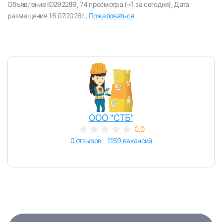
Объявление ID292289,
74 просмотра (+1 за сегодня),
Дата
E-mail или Телефон
размещения 16.07.2026г.,
Пожаловаться
Пароль
ООО "СТБ"
Войти
0,0
0 отзывов
1159 вакансий
или любым удобным способом
Войти с VK ID