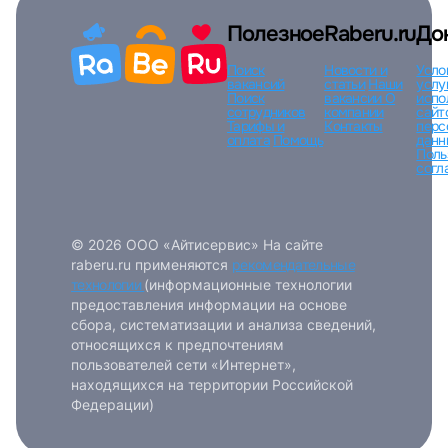
Вход по коду
Регистрация
Забыли п
Полезное
Raberu.ru
До
Поиск
Новости и
Усло
вакансий
статьи
Наши
услу
Поиск
вакансии
О
испо
сотрудников
компании
сайт
Тарифы и
Контакты
перс
оплата
Помощь
данн
Поль
согл
© 2026 ООО «Айтисервис» На сайте
raberu.ru применяются
рекомендательные
технологии
(информационные технологии
предоставления информации на основе
сбора, систематизации и анализа сведений,
относящихся к предпочтениям
пользователей сети «Интернет»,
находящихся на территории Российской
Федерации)