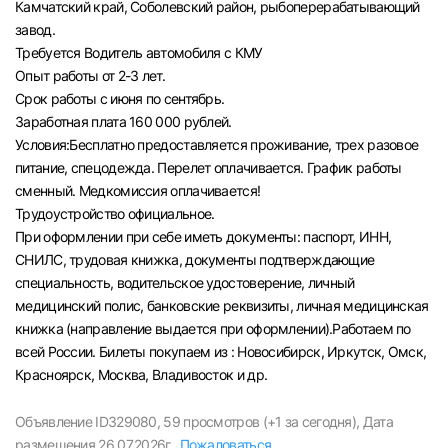
Камчатский край, Соболевский район, рыбоперерабатывающий
Челябинск
завод.
Требуется Водитель автомобиля с КМУ
Опыт работы от 2-3 лет.
Пермь
Срок работы с июня по сентябрь.
Заработная плата 160 000 рублей.
Самара
Условия:Бесплатно предоставляется проживание, трех разовое
питание, спецодежда. Перелет оплачивается. График работы
Оренбург
сменный. Медкомиссия оплачивается!
Трудоустройство официальное.
При оформлении при себе иметь документы: паспорт, ИНН,
Волгоград
СНИЛС, трудовая книжка, документы подтверждающие
специальность, водительское удостоверение, личный
Ульяновск
медицинский полис, банковские реквизиты, личная медицинская
книжка (направление выдается при оформлении).Работаем по
Курган
всей России. Билеты покупаем из : Новосибирск, Иркутск, Омск,
Красноярск, Москва, Владивосток и др.
Уфа
Объявление ID329080,
59 просмотров (+1 за сегодня),
Дата
размещения 26.07.2026г.,
Пожаловаться