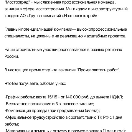
"Мостоотряд" - мы слаженная профессиональная команда,
Челябинск
занятая в сфере мостостроения. Мы входим в инфраструктурный
холдинг АО «Группа компаний «Нацпроектстрой»
Пермь
Главный потенциал нашей компании— высокопрофессиональные
специалисты, нацеленные на реализацию масштабных проектов.
Самара
Наши строительные участки располагаются в разных регионах
Оренбург
России.
В настоящее время открыта вакансия "Производитель работ".
Волгоград
Что Вы получаете, работая у нас:
Ульяновск
-График работы: вахта 15/15 - от 140 000 руб. до вычета НДФЛ;
Курган
-Бесплатное проживание и 3-х разовое питание;
-Компенсация проезда (при предъявлении билета);
Уфа
-Официальное трудоустройство в соответствии с ТК РФ с 1 дня
работы;
-Материальная помощь к отпуску в размере оклада (1 раз в год);