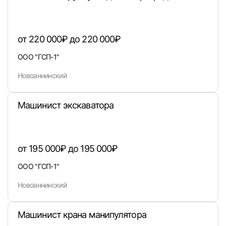
от 220 000₽ до 220 000₽
Войти
ООО "ГСП-1"
Новоаннинский
или любым удобным способом
Войти с VK ID
Машинист экскаватора
от 195 000₽ до 195 000₽
Вход по коду
Регистрация
Забыли п
ООО "ГСП-1"
Новоаннинский
Машинист крана манипулятора