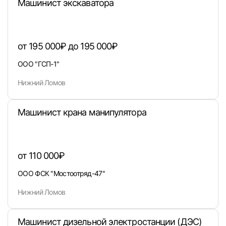
Машинист экскаватора
Вход в личный кабинет
от 195 000₽ до 195 000₽
Войдите в личный кабинет, чтобы просматри
ООО "ГСП-1"
вакансии с контактами и оставлять отклики
Нижний Ломов
E-mail или Телефон
Машинист крана манипулятора
Пароль
от 110 000₽
ООО ФСК "Мостоотряд-47"
Нижний Ломов
Войти
Машинист дизельной электростанции (ДЭС)