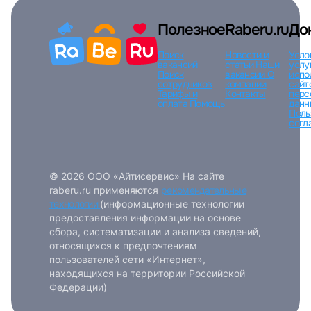
Полезное
Raberu.ru
До
Поиск
Новости и
Усло
вакансий
статьи
Наши
услу
Поиск
вакансии
О
испо
сотрудников
компании
сайт
Тарифы и
Контакты
перс
оплата
Помощь
данн
Поль
согл
© 2026 ООО «Айтисервис» На сайте
raberu.ru применяются
рекомендательные
технологии
(информационные технологии
предоставления информации на основе
сбора, систематизации и анализа сведений,
относящихся к предпочтениям
пользователей сети «Интернет»,
находящихся на территории Российской
Федерации)