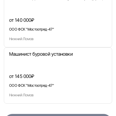
или любым удобным способом
Войти с VK ID
от 140 000₽
ООО ФСК "Мостоотряд-47"
Нижний Ломов
Вход по коду
Регистрация
Забыли п
Машинист буровой установки
от 145 000₽
ООО ФСК "Мостоотряд-47"
Нижний Ломов