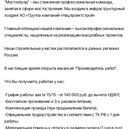
"Мостоотряд" - мы слаженная профессиональная команда,
Челябинск
занятая в сфере мостостроения. Мы входим в инфраструктурный
холдинг АО «Группа компаний «Нацпроектстрой»
Пермь
Главный потенциал нашей компании— высокопрофессиональные
специалисты, нацеленные на реализацию масштабных проектов.
Самара
Наши строительные участки располагаются в разных регионах
Оренбург
России.
В настоящее время открыта вакансия "Производитель работ".
Волгоград
Что Вы получаете, работая у нас:
Ульяновск
-График работы: вахта 15/15 - от 140 000 руб. до вычета НДФЛ;
Курган
-Бесплатное проживание и 3-х разовое питание;
-Компенсация проезда (при предъявлении билета);
Уфа
-Официальное трудоустройство в соответствии с ТК РФ с 1 дня
работы;
-Материальная помощь к отпуску в размере оклада (1 раз в год);