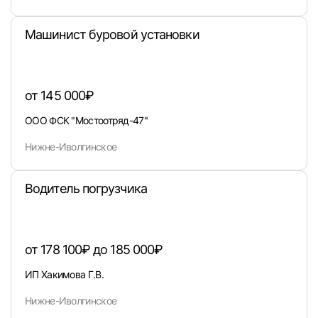
Машинист буровой установки
от 145 000₽
Войти
ООО ФСК "Мостоотряд-47"
или любым удобным способом
Нижне-Иволгинское
Войти с VK ID
Водитель погрузчика
от 178 100₽ до 185 000₽
Вход по коду
Регистрация
Забыли п
ИП Хакимова Г.В.
Нижне-Иволгинское