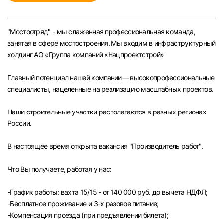
Челябинск
"Мостоотряд" - мы слаженная профессиональная команда,
Пермь
занятая в сфере мостостроения. Мы входим в инфраструктурный
холдинг АО «Группа компаний «Нацпроектстрой»
Самара
Главный потенциал нашей компании— высокопрофессиональные
специалисты, нацеленные на реализацию масштабных проектов.
Оренбург
Наши строительные участки располагаются в разных регионах
Волгоград
России.
Ульяновск
В настоящее время открыта вакансия "Производитель работ".
Что Вы получаете, работая у нас:
Курган
-График работы: вахта 15/15 - от 140 000 руб. до вычета НДФЛ;
Уфа
-Бесплатное проживание и 3-х разовое питание;
-Компенсация проезда (при предъявлении билета);