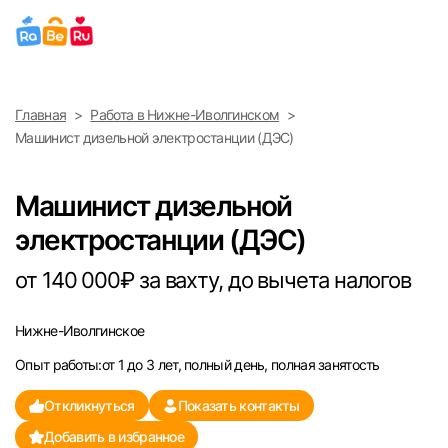
Выберите город
Главная
Работа в Нижне-Иволгинском
Найти работу
Найти сотрудника
Машинист дизельной электростанции (ДЭС)
Москва
Машинист дизельной
Санкт-Петербург
электростанции (ДЭС)
Ижевск
от 140 000₽ за вахту, до вычета налогов
Екатеринбург
Нижне-Иволгинское
Опыт работы:от 1 до 3 лет, полный день, полная занятость
Саратов
Откликнуться
Показать контакты
Казань
Добавить в избранное