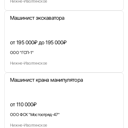
Нижне-Иволгинское
Машинист экскаватора
от 195 000₽ до 195 000₽
ООО "ГСП-1"
Нижне-Иволгинское
Вход в личный кабинет
Машинист крана манипулятора
Войдите в личный кабинет, чтобы просматри
вакансии с контактами и оставлять отклики
E-mail или Телефон
от 110 000₽
ООО ФСК "Мостоотряд-47"
Нижне-Иволгинское
Пароль