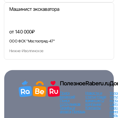
Машинист экскаватора
от 140 000₽
ООО ФСК "Мостоотряд-47"
Нижне-Иволгинское
Полезное
Raberu.ru
До
Поиск
Новости и
Усло
вакансий
статьи
Наши
услу
Поиск
вакансии
О
испо
сотрудников
компании
сайт
Тарифы и
Контакты
перс
оплата
Помощь
данн
Поль