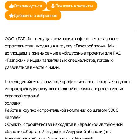
Откликнуться
Показать контакты
Челябинск
Добавить в избранное
Пермь
ООО «ГСП-1» - ведущая компания в сфере нефтегазового
Самара
строительства, входящая в группу «Газстройпром». Мы
воплощаем в жизнь самые амбициозные проекты для ПАО
Оренбург
«Газпром» и ищем талантливых специалистов, готовых
развиваться вместе с нами.
Волгоград
Присоединяйтесь к команде профессионалов, которые создают
инфраструктуру будущего в одной из самых перспективных
Ульяновск
отраслей страны!
Условия:
Курган
Работа в крупной строительной компании со штатом 5000
человек;
Уфа
Объекты строительства находятся в Еврейской автономной
области (с.Кирга, с.Лондоко), в Амурской области (пгт.
Новобурейский) и на Сахалине (пгт. Ноглики);