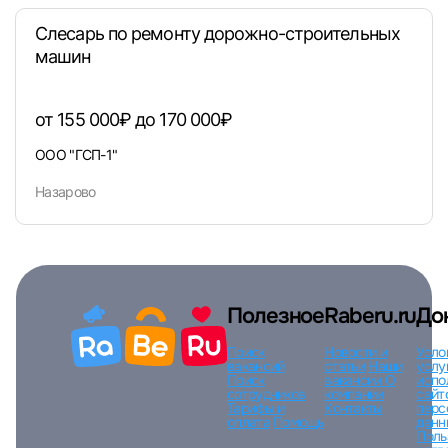
Слесарь по ремонту дорожно-строительных
машин
Вход по коду
Регистрация
Забыли п
от 155 000₽ до 170 000₽
ООО "ГСП-1"
Назарово
Полезное
Raberu.ru
До
Поиск
Новости и
Усло
вакансий
статьи
Наши
услу
Поиск
вакансии
О
испо
сотрудников
компании
сайт
Тарифы и
Контакты
перс
оплата
Помощь
данн
Поль