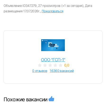
вакансии с контактами и оставлять отклики
Объявление ID347279,
27 просмотров (+1 за сегодня),
Дата
размещения 17.07.2026г.,
Пожаловаться
E-mail или Телефон
Пароль
ООО "ГСП-1"
0,0
Войти
0 отзывов
16360 вакансий
или любым удобным способом
Войти с VK ID
Похожие вакансии