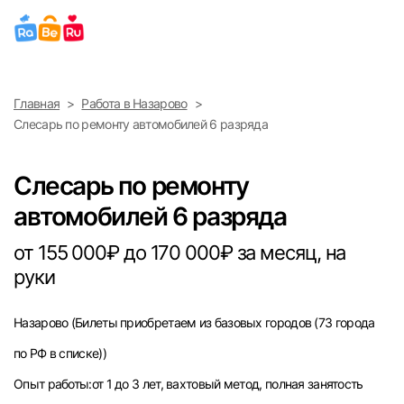
Выберите город
Главная
Работа в Назарово
Найти работу
Найти сотрудника
Слесарь по ремонту автомобилей 6 разряда
Москва
Слесарь по ремонту
Санкт-Петербург
автомобилей 6 разряда
Ижевск
от 155 000₽ до 170 000₽ за месяц, на
руки
Екатеринбург
Назарово
(Билеты приобретаем из базовых городов (73 города
Саратов
по РФ в списке))
Казань
Опыт работы:от 1 до 3 лет, вахтовый метод, полная занятость