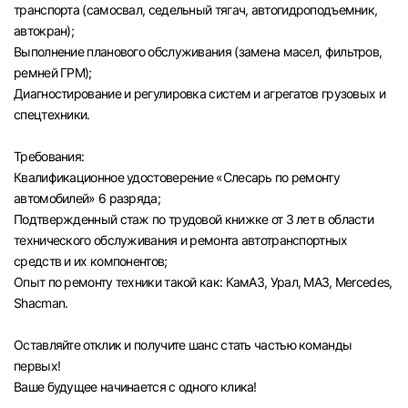
транспорта (самосвал, седельный тягач, автогидроподъемник,
автокран);
Выполнение планового обслуживания (замена масел, фильтров,
ремней ГРМ);
Диагностирование и регулировка систем и агрегатов грузовых и
спецтехники.
Требования:
Квалификационное удостоверение «Слесарь по ремонту
автомобилей» 6 разряда;
Подтвержденный стаж по трудовой книжке от 3 лет в области
технического обслуживания и ремонта автотранспортных
средств и их компонентов;
Опыт по ремонту техники такой как: КамАЗ, Урал, МАЗ, Mercedes,
Shacman.
Оставляйте отклик и получите шанс стать частью команды
первых!
Вход в личный кабинет
Ваше будущее начинается с одного клика!
Войдите в личный кабинет, чтобы просматри