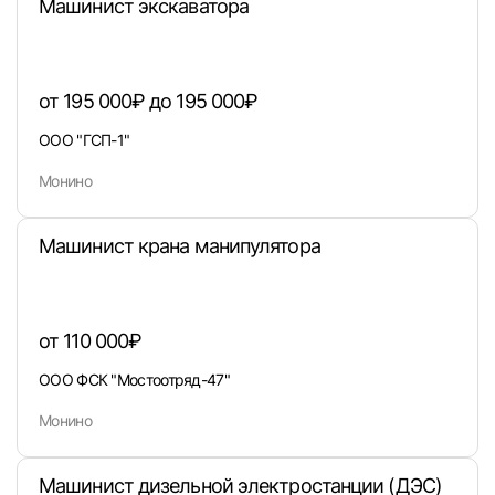
Машинист экскаватора
Вход в личный кабинет
от 195 000₽ до 195 000₽
Войдите в личный кабинет, чтобы просматри
ООО "ГСП-1"
вакансии с контактами и оставлять отклики
Монино
E-mail или Телефон
Машинист крана манипулятора
Пароль
от 110 000₽
ООО ФСК "Мостоотряд-47"
Монино
Войти
Машинист дизельной электростанции (ДЭС)