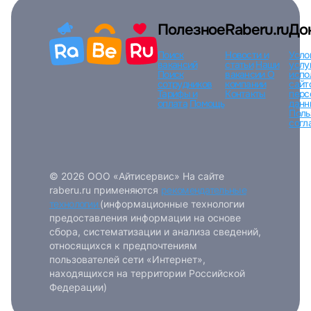
Полезное
Raberu.ru
До
Поиск
Новости и
Усло
вакансий
статьи
Наши
услу
Поиск
вакансии
О
испо
сотрудников
компании
сайт
Тарифы и
Контакты
перс
оплата
Помощь
данн
Поль
согл
© 2026 ООО «Айтисервис» На сайте
raberu.ru применяются
рекомендательные
технологии
(информационные технологии
предоставления информации на основе
сбора, систематизации и анализа сведений,
относящихся к предпочтениям
пользователей сети «Интернет»,
находящихся на территории Российской
Федерации)