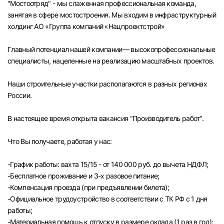
"Мостоотряд" - мы слаженная профессиональная команда,
Челябинск
занятая в сфере мостостроения. Мы входим в инфраструктурный
холдинг АО «Группа компаний «Нацпроектстрой»
Пермь
Главный потенциал нашей компании— высокопрофессиональные
специалисты, нацеленные на реализацию масштабных проектов.
Самара
Наши строительные участки располагаются в разных регионах
Оренбург
России.
В настоящее время открыта вакансия "Производитель работ".
Волгоград
Что Вы получаете, работая у нас:
Ульяновск
-График работы: вахта 15/15 - от 140 000 руб. до вычета НДФЛ;
Курган
-Бесплатное проживание и 3-х разовое питание;
-Компенсация проезда (при предъявлении билета);
Уфа
-Официальное трудоустройство в соответствии с ТК РФ с 1 дня
работы;
-Материальная помощь к отпуску в размере оклада (1 раз в год);