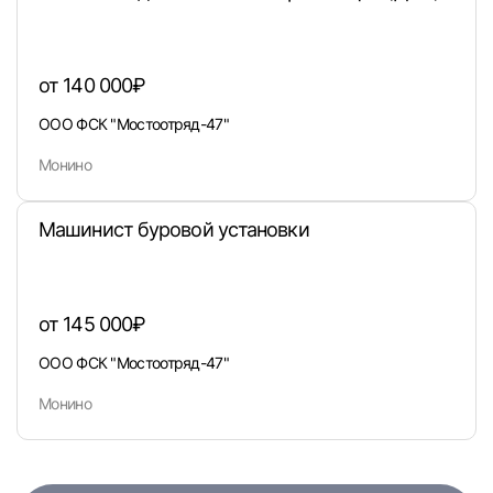
или любым удобным способом
Войти с VK ID
от 140 000₽
ООО ФСК "Мостоотряд-47"
Монино
Вход по коду
Регистрация
Забыли п
Машинист буровой установки
от 145 000₽
ООО ФСК "Мостоотряд-47"
Монино