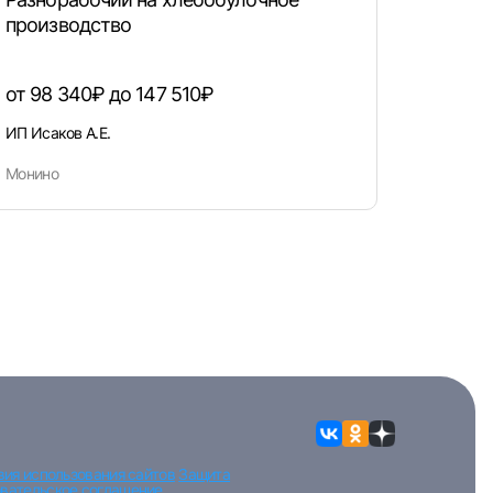
производство
от 98 340₽ до 147 510₽
ИП Исаков А.Е.
Монино
вия использования сайтов
Защита
вательское соглашение