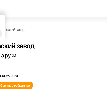
амический завод
еский завод
на руки
 оформление
бавить в избранное