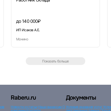
до 140 000₽
ИП Исаков А.Е.
Монино
Показать больше
Raberu.ru
Документы
ков
Новости и статьи
Наши вакансии
О
Условия оказания услуг
Усло
компании
Контакты
персональных данных
Пользо