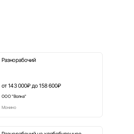
рать
атов
град
Разнорабочий
от 143 000₽ до 158 600₽
ООО "Волна"
Монино
Разнорабочий на хлебобулочное