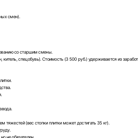
ных смен).
ованию со старшим смены.
китель, спецобувь). Стоимость (3 500 руб.) удерживается из зарабо
литки.
Вход в личный кабинет
дства.
Войдите в личный кабинет, чтобы просматривать
.
вакансии с контактами и оставлять отклики
авода.
E-mail или Телефон
м тяжестей (вес стопки плитки может достигать 35 кг).
труду.
рите город
но не обязателен.