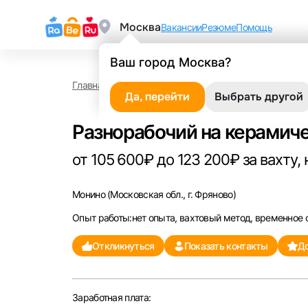
Москва
Вакансии
Резюме
Помощь
Ваш город Москва?
Главная
Работа в Монино
Разнорабочий на кер
Да, перейти
Выбрать другой
Разнорабочий на керамич
от 105 600₽ до 123 200₽ за вахту, 
Монино
(Московская обл., г. Фряново)
Опыт работы:нет опыта, вахтовый метод, временное
Откликнуться
Показать контакты
До
Заработная плата: