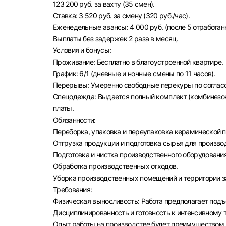
123 200 руб. за вахту (35 смен).
Ставка: 3 520 руб. за смену (320 руб./час).
Еженедельные авансы: 4 000 руб. (после 5 отработан
Выплаты без задержек 2 раза в месяц.
Условия и бонусы:
Проживание: Бесплатно в благоустроенной квартире.
График: 6/1 (дневные и ночные смены по 11 часов).
Перерывы: Умеренно свободные перекуры по соглас
Спецодежда: Выдается полный комплект (комбинезон, 
платы.
Обязанности:
Переборка, упаковка и переупаковка керамической п
Отгрузка продукции и подготовка сырья для произво
Подготовка и чистка производственного оборудования
Обработка производственных отходов.
Уборка производственных помещений и территории з
Требования:
Физическая выносливость: Работа предполагает подъе
Дисциплинированность и готовность к интенсивному 
Выбе
Опыт работы на производстве будет преимуществом, 