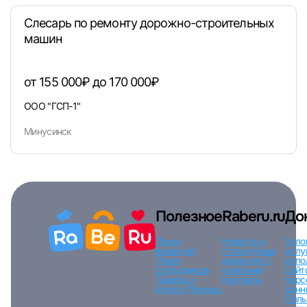
Слесарь по ремонту дорожно-строительных
машин
Вход по коду
Регистрация
Забыли п
от 155 000₽ до 170 000₽
ООО "ГСП-1"
Минусинск
Полезное
Raberu.ru
До
Поиск
Новости и
Усло
вакансий
статьи
Наши
услу
Поиск
вакансии
О
испо
сотрудников
компании
сайт
Тарифы и
Контакты
перс
оплата
Помощь
данн
Поль