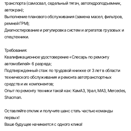
транспорта (самосвал, седельный тягач, автогидроподъемник,
автокран);
Выполнение планового обслуживания (замена масел, фильтров,
ремней ГРМ);
Диагностирование и регулировка систем и агрегатов грузовых и
спецтехники.
Требования:
Квалификационное удостоверение «Слесарь по ремонту
автомобилей» 6 разряда;
Подтвержденный стаж по трудовой книжке от 3 лет в области
технического обслуживания и ремонта автотранспортных
средств и их компонентов;
Опыт по ремонту техники такой как: КамАЗ, Урал, МАЗ, Mercedes,
Shacman.
Оставляйте отклик и получите шанс стать частью команды
первых!
Вход в личный кабинет
Ваше будущее начинается с одного клика!
Войдите в личный кабинет, чтобы просматри