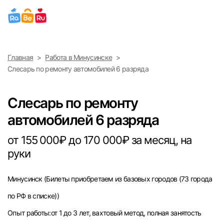
Выберите город
Главная
Работа в Минусинске
Найти работу
Найти сотрудника
Слесарь по ремонту автомобилей 6 разряда
Москва
Слесарь по ремонту
Санкт-Петербург
автомобилей 6 разряда
Ижевск
от 155 000₽ до 170 000₽ за месяц, на
руки
Екатеринбург
Минусинск
(Билеты приобретаем из базовых городов (73 города
Саратов
по РФ в списке))
Казань
Опыт работы:от 1 до 3 лет, вахтовый метод, полная занятость