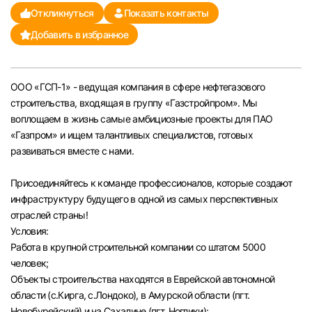
Откликнуться
Показать контакты
Челябинск
Добавить в избранное
Пермь
ООО «ГСП-1» - ведущая компания в сфере нефтегазового
Самара
строительства, входящая в группу «Газстройпром». Мы
воплощаем в жизнь самые амбициозные проекты для ПАО
Оренбург
«Газпром» и ищем талантливых специалистов, готовых
развиваться вместе с нами.
Волгоград
Присоединяйтесь к команде профессионалов, которые создают
инфраструктуру будущего в одной из самых перспективных
Ульяновск
отраслей страны!
Условия:
Курган
Работа в крупной строительной компании со штатом 5000
человек;
Уфа
Объекты строительства находятся в Еврейской автономной
области (с.Кирга, с.Лондоко), в Амурской области (пгт.
Новобурейский) и на Сахалине (пгт. Ноглики);