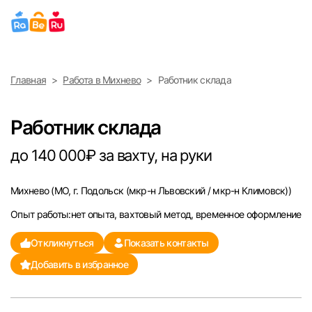
Выберите город
Главная
Работа в Михнево
Работник склада
Найти работу
Найти сотрудника
Москва
Работник склада
Санкт-Петербург
до 140 000₽ за вахту, на руки
Ижевск
Михнево
(МО, г. Подольск (мкр-н Львовский / мкр-н Климовск))
Опыт работы:нет опыта, вахтовый метод, временное оформление
Екатеринбург
Откликнуться
Показать контакты
Саратов
Добавить в избранное
Казань