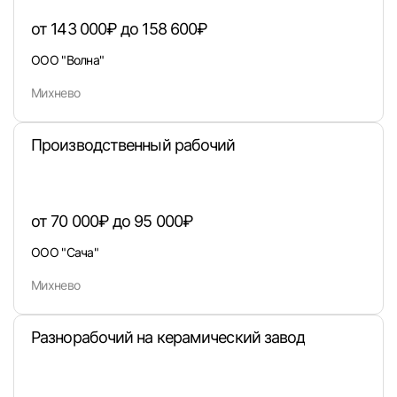
от 143 000₽ до 158 600₽
ООО "Волна"
Вход в личный кабинет
Михнево
Войдите в личный кабинет, чтобы просматри
вакансии с контактами и оставлять отклики
Производственный рабочий
E-mail или Телефон
от 70 000₽ до 95 000₽
Пароль
ООО "Сача"
Михнево
Разнорабочий на керамический завод
Войти