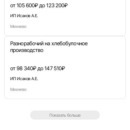
или любым удобным способом
от 105 600₽ до 123 200₽
ИП Исаков А.Е.
Войти с VK ID
Михнево
Разнорабочий на хлебобулочное
производство
Вход по коду
Регистрация
Забыли п
от 98 340₽ до 147 510₽
ИП Исаков А.Е.
Михнево
Показать больше