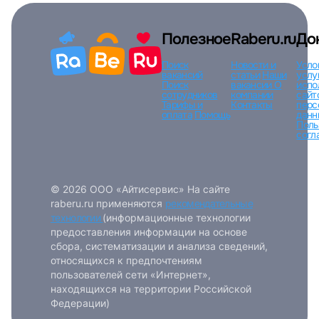
Полезное
Raberu.ru
До
Поиск
Новости и
Усло
вакансий
статьи
Наши
услу
Поиск
вакансии
О
испо
сотрудников
компании
сайт
Тарифы и
Контакты
перс
оплата
Помощь
данн
Поль
согл
© 2026 ООО «Айтисервис» На сайте
raberu.ru применяются
рекомендательные
технологии
(информационные технологии
предоставления информации на основе
сбора, систематизации и анализа сведений,
относящихся к предпочтениям
пользователей сети «Интернет»,
находящихся на территории Российской
Федерации)