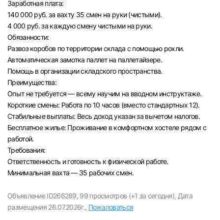
Заработная плата:
Челябинск
140 000 руб. за вахту 35 смен на руки (чистыми).
4 000 руб. за каждую смену чистыми на руки.
Обязанности:
Пермь
Развоз коробов по территории склада с помощью рохли.
Автоматическая замотка паллет на паллетайзере.
Самара
Помощь в организации складского пространства.
Преимущества:
Оренбург
Опыт не требуется — всему научим на вводном инструктаже.
Короткие смены: Работа по 10 часов (вместо стандартных 12).
Стабильные выплаты: Весь доход указан за вычетом налогов.
Волгоград
Бесплатное жилье: Проживание в комфортном хостеле рядом с
работой.
Ульяновск
Требования:
Ответственность и готовность к физической работе.
Курган
Минимальная вахта — 35 рабочих смен.
Уфа
Объявление ID266289,
99 просмотров (+1 за сегодня),
Дата
размещения 26.07.2026г.,
Пожаловаться