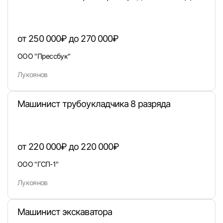
от 250 000₽ до 270 000₽
Войти
ООО "Прессбук"
Лукоянов
или любым удобным способом
Войти с VK ID
Машинист трубоукладчика 8 разряда
от 220 000₽ до 220 000₽
Вход по коду
Регистрация
Забыли п
ООО "ГСП-1"
Лукоянов
Машинист экскаватора