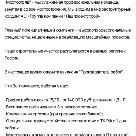
"Мостоотряд" - мы слаженная профессиональная команда,
Челябинск
занятая в сфере мостостроения. Мы входим в инфраструктурный
холдинг АО «Группа компаний «Нацпроектстрой»
Пермь
Главный потенциал нашей компании— высокопрофессиональные
специалисты, нацеленные на реализацию масштабных проектов.
Самара
Наши строительные участки располагаются в разных регионах
Оренбург
России.
В настоящее время открыта вакансия "Производитель работ".
Волгоград
Что Вы получаете, работая у нас:
Ульяновск
-График работы: вахта 15/15 - от 140 000 руб. до вычета НДФЛ;
Курган
-Бесплатное проживание и 3-х разовое питание;
-Компенсация проезда (при предъявлении билета);
Уфа
-Официальное трудоустройство в соответствии с ТК РФ с 1 дня
работы;
-Материальная помощь к отпуску в размере оклада (1 раз в год);