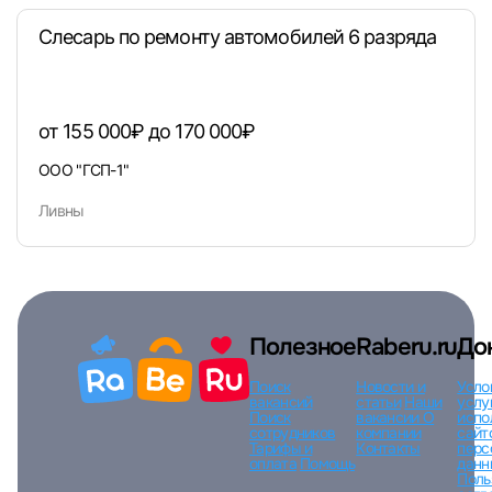
Слесарь по ремонту автомобилей 6 разряда
Вход по коду
Регистрация
Забыли п
от 155 000₽ до 170 000₽
ООО "ГСП-1"
Ливны
Полезное
Raberu.ru
До
Поиск
Новости и
Усло
вакансий
статьи
Наши
услу
Поиск
вакансии
О
испо
сотрудников
компании
сайт
Тарифы и
Контакты
перс
оплата
Помощь
данн
Поль