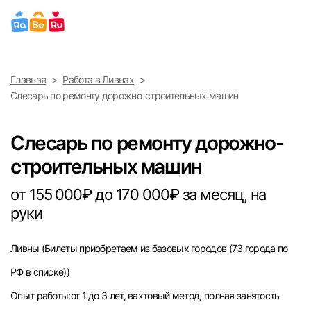
Выберите город
Главная
Работа в Ливнах
Найти работу
Найти сотрудника
Слесарь по ремонту дорожно-строительных машин
Москва
Слесарь по ремонту дорожно-
Санкт-Петербург
строительных машин
Ижевск
от 155 000₽ до 170 000₽ за месяц, на
руки
Екатеринбург
Ливны
(Билеты приобретаем из базовых городов (73 города по
Саратов
РФ в списке))
Казань
Опыт работы:от 1 до 3 лет, вахтовый метод, полная занятость