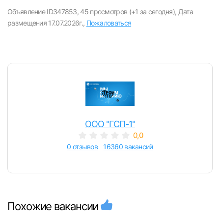
вакансии с контактами и оставлять отклики
Объявление ID347853,
45 просмотров (+1 за сегодня),
Дата
размещения 17.07.2026г.,
Пожаловаться
E-mail или Телефон
Пароль
ООО "ГСП-1"
0,0
Войти
0 отзывов
16360 вакансий
или любым удобным способом
Войти с VK ID
Похожие вакансии