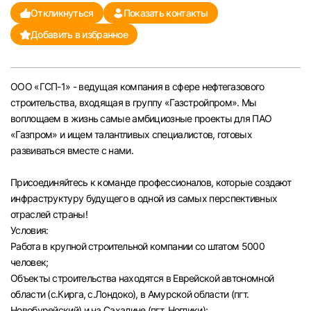
Откликнуться
Показать контакты
Челябинск
Добавить в избранное
Пермь
ООО «ГСП-1» - ведущая компания в сфере нефтегазового
Самара
строительства, входящая в группу «Газстройпром». Мы
воплощаем в жизнь самые амбициозные проекты для ПАО
Оренбург
«Газпром» и ищем талантливых специалистов, готовых
развиваться вместе с нами.
Волгоград
Присоединяйтесь к команде профессионалов, которые создают
инфраструктуру будущего в одной из самых перспективных
Ульяновск
отраслей страны!
Условия:
Курган
Работа в крупной строительной компании со штатом 5000
человек;
Уфа
Объекты строительства находятся в Еврейской автономной
области (с.Кирга, с.Лондоко), в Амурской области (пгт.
Новобурейский) и на Сахалине (пгт. Ноглики);