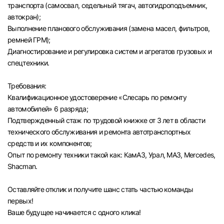
транспорта (самосвал, седельный тягач, автогидроподъемник,
автокран);
Выполнение планового обслуживания (замена масел, фильтров,
ремней ГРМ);
Диагностирование и регулировка систем и агрегатов грузовых и
спецтехники.
Требования:
Квалификационное удостоверение «Слесарь по ремонту
автомобилей» 6 разряда;
Подтвержденный стаж по трудовой книжке от 3 лет в области
технического обслуживания и ремонта автотранспортных
средств и их компонентов;
Опыт по ремонту техники такой как: КамАЗ, Урал, МАЗ, Mercedes,
Shacman.
Оставляйте отклик и получите шанс стать частью команды
первых!
Вход в личный кабинет
Ваше будущее начинается с одного клика!
Войдите в личный кабинет, чтобы просматри