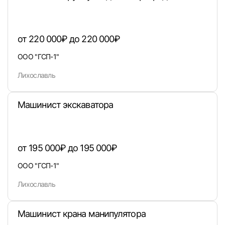
от 220 000₽ до 220 000₽
Войти
ООО "ГСП-1"
Лихославль
или любым удобным способом
Войти с VK ID
Машинист экскаватора
от 195 000₽ до 195 000₽
Вход по коду
Регистрация
Забыли п
ООО "ГСП-1"
Лихославль
Машинист крана манипулятора