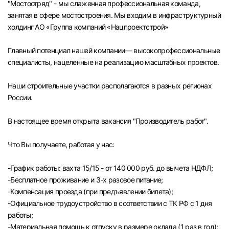
"Мостоотряд" - мы слаженная профессиональная команда,
Челябинск
занятая в сфере мостостроения. Мы входим в инфраструктурный
холдинг АО «Группа компаний «Нацпроектстрой»
Пермь
Главный потенциал нашей компании— высокопрофессиональные
специалисты, нацеленные на реализацию масштабных проектов.
Самара
Наши строительные участки располагаются в разных регионах
Оренбург
России.
В настоящее время открыта вакансия "Производитель работ".
Волгоград
Что Вы получаете, работая у нас:
Ульяновск
-График работы: вахта 15/15 - от 140 000 руб. до вычета НДФЛ;
Курган
-Бесплатное проживание и 3-х разовое питание;
-Компенсация проезда (при предъявлении билета);
Уфа
-Официальное трудоустройство в соответствии с ТК РФ с 1 дня
работы;
-Материальная помощь к отпуску в размере оклада (1 раз в год);