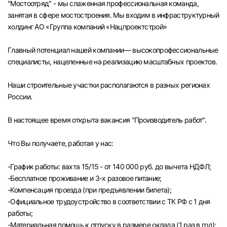
"Мостоотряд" - мы слаженная профессиональная команда,
Челябинск
занятая в сфере мостостроения. Мы входим в инфраструктурный
холдинг АО «Группа компаний «Нацпроектстрой»
Пермь
Главный потенциал нашей компании— высокопрофессиональные
специалисты, нацеленные на реализацию масштабных проектов.
Самара
Наши строительные участки располагаются в разных регионах
Оренбург
России.
В настоящее время открыта вакансия "Производитель работ".
Волгоград
Что Вы получаете, работая у нас:
Ульяновск
-График работы: вахта 15/15 - от 140 000 руб. до вычета НДФЛ;
Курган
-Бесплатное проживание и 3-х разовое питание;
-Компенсация проезда (при предъявлении билета);
Уфа
-Официальное трудоустройство в соответствии с ТК РФ с 1 дня
работы;
-Материальная помощь к отпуску в размере оклада (1 раз в год);