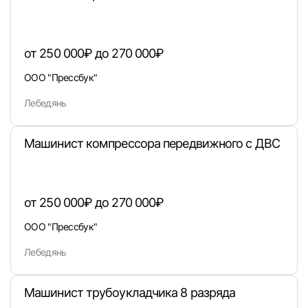
от 250 000₽ до 270 000₽
Войти
ООО "Прессбук"
Лебедянь
или любым удобным способом
Войти с VK ID
Машинист компрессора передвижного с ДВС
от 250 000₽ до 270 000₽
Вход по коду
Регистрация
Забыли п
ООО "Прессбук"
Лебедянь
Машинист трубоукладчика 8 разряда