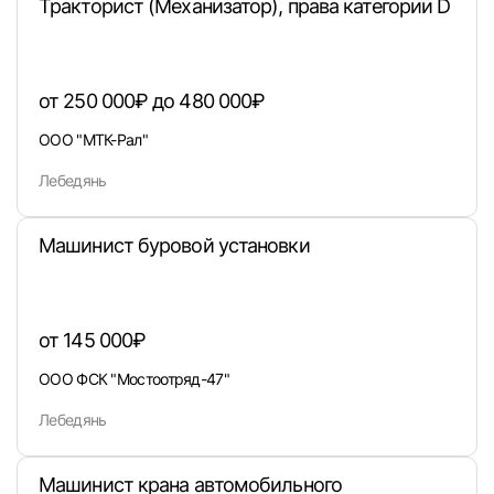
Тракторист (Механизатор), права категории D
от 250 000₽ до 480 000₽
ООО "МТК-Рал"
Лебедянь
Машинист буровой установки
Вход в личный кабинет
Войдите в личный кабинет, чтобы просматри
вакансии с контактами и оставлять отклики
от 145 000₽
E-mail или Телефон
ООО ФСК "Мостоотряд-47"
Лебедянь
Пароль
Машинист крана автомобильного