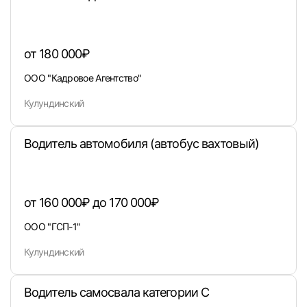
от 180 000₽
ООО "Кадровое Агентство"
Вход в личный кабинет
Кулундинский
Войдите в личный кабинет, чтобы просматри
вакансии с контактами и оставлять отклики
Водитель автомобиля (автобус вахтовый)
E-mail или Телефон
от 160 000₽ до 170 000₽
Пароль
ООО "ГСП-1"
Кулундинский
Водитель самосвала категории С
Войти