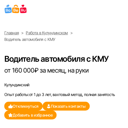
Выберите город
Главная
Работа в Кулундинском
Найти работу
Найти сотрудника
Водитель автомобиля с КМУ
Москва
Водитель автомобиля с КМУ
Санкт-Петербург
от 160 000₽ за месяц, на руки
Ижевск
Кулундинский
Екатеринбург
Опыт работы:от 1 до 3 лет, вахтовый метод, полная занятость
Саратов
Откликнуться
Показать контакты
Добавить в избранное
Казань