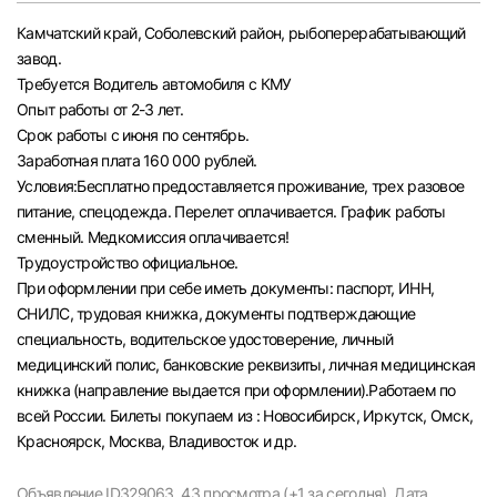
Челябинск
Камчатский край, Соболевский район, рыбоперерабатывающий
завод.
Требуется Водитель автомобиля с КМУ
Пермь
Опыт работы от 2-3 лет.
Срок работы с июня по сентябрь.
Самара
Заработная плата 160 000 рублей.
Условия:Бесплатно предоставляется проживание, трех разовое
Оренбург
питание, спецодежда. Перелет оплачивается. График работы
сменный. Медкомиссия оплачивается!
Трудоустройство официальное.
Волгоград
При оформлении при себе иметь документы: паспорт, ИНН,
СНИЛС, трудовая книжка, документы подтверждающие
Ульяновск
специальность, водительское удостоверение, личный
медицинский полис, банковские реквизиты, личная медицинская
Курган
книжка (направление выдается при оформлении).Работаем по
всей России. Билеты покупаем из : Новосибирск, Иркутск, Омск,
Уфа
Красноярск, Москва, Владивосток и др.
Объявление ID329063,
43 просмотра (+1 за сегодня),
Дата