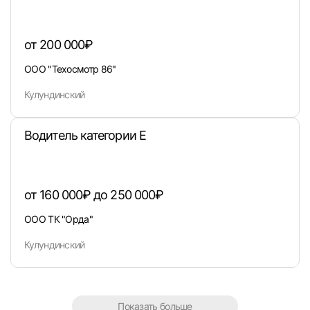
или любым удобным способом
от 200 000₽
Войти с VK ID
ООО "Техосмотр 86"
Кулундинский
Водитель категории E
Вход по коду
Регистрация
Забыли п
от 160 000₽ до 250 000₽
ООО ТК "Орда"
Кулундинский
Показать больше