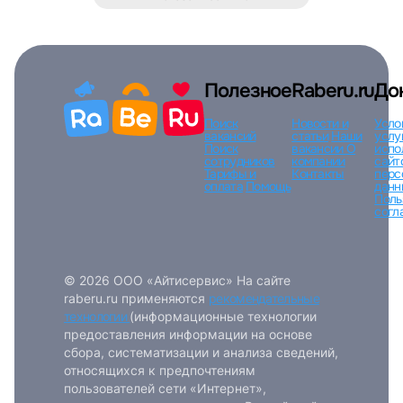
Полезное
Raberu.ru
До
Поиск
Новости и
Усло
вакансий
статьи
Наши
услу
Поиск
вакансии
О
испо
сотрудников
компании
сайт
Тарифы и
Контакты
перс
оплата
Помощь
данн
Поль
согл
© 2026 ООО «Айтисервис» На сайте
raberu.ru применяются
рекомендательные
технологии
(информационные технологии
предоставления информации на основе
сбора, систематизации и анализа сведений,
относящихся к предпочтениям
пользователей сети «Интернет»,