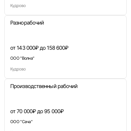
Кудрово
Вход в личный кабинет
Войдите в личный кабинет, чтобы просматри
Разнорабочий
вакансии с контактами и оставлять отклики
E-mail или Телефон
от 143 000₽ до 158 600₽
ООО "Волна"
Пароль
Кудрово
Производственный рабочий
Войти
от 70 000₽ до 95 000₽
или любым удобным способом
ООО "Сача"