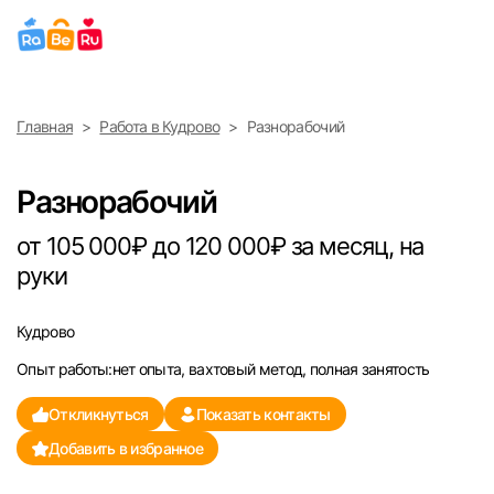
Выберите город
Главная
Работа в Кудрово
Разнорабочий
Найти работу
Найти сотрудника
Москва
Разнорабочий
Санкт-Петербург
от 105 000₽ до 120 000₽ за месяц, на
руки
Ижевск
Кудрово
Екатеринбург
Опыт работы:нет опыта, вахтовый метод, полная занятость
Саратов
Откликнуться
Показать контакты
Добавить в избранное
Казань