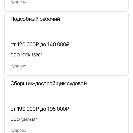
Войти с VK ID
Кудрово
Подсобный рабочий
Вход по коду
Регистрация
Забыли п
от 120 000₽ до 140 000₽
ООО "ОСК 1520"
Кудрово
Сборщик-достройщик судовой
от 190 000₽ до 195 000₽
ООО "Дельта"
Кудрово