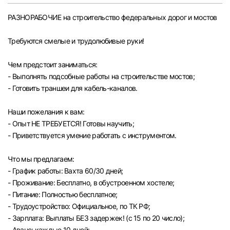
Челябинск
РАЗНОРАБОЧИЕ на строительство федеральных дорог и мостов
Пермь
Требуются смелые и трудолюбивые руки!
Чем предстоит заниматься:
Самара
- Выполнять подсобные работы на строительстве мостов;
- Готовить траншеи для кабель-каналов.
Оренбург
Наши пожелания к вам:
Волгоград
- Опыт НЕ ТРЕБУЕТСЯ! Готовы научить;
- Приветствуется умение работать с инструментом.
Ульяновск
Что мы предлагаем:
- График работы: Вахта 60/30 дней;
Курган
- Проживание: Бесплатно, в обустроенном хостеле;
- Питание: Полностью бесплатное;
Уфа
- Трудоустройство: Официальное, по ТК РФ;
- Зарплата: Выплаты БЕЗ задержек! (с 15 по 20 число);
- Аванс: каждые 10 дней;