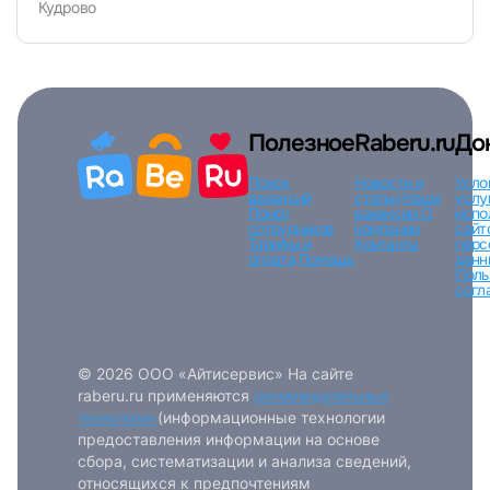
Кудрово
Вход по коду
Регистрация
Забыли п
Полезное
Raberu.ru
До
Поиск
Новости и
Усло
вакансий
статьи
Наши
услу
Поиск
вакансии
О
испо
сотрудников
компании
сайт
Тарифы и
Контакты
перс
оплата
Помощь
данн
Поль
согл
© 2026 ООО «Айтисервис» На сайте
raberu.ru применяются
рекомендательные
технологии
(информационные технологии
предоставления информации на основе
сбора, систематизации и анализа сведений,
относящихся к предпочтениям