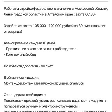
Челябинск
Работа на стройке федерального значения в Московской области,
Ленинградской области и в Алтайском крае ( вахта 60\30)
Пермь
Заработная плата: 105 000 - 120 000 рублей за 30 смен (зависит
от разряда)
Самара
Авансирование каждые 10 дней
Оренбург
- Проживание в хостеле за счет работодателя
- Комплексный обед
Волгоград
До объекта дорога за наш счет
Ульяновск
В обязанности входит:
Монтаж/демонтаж металлоконструкций, опалубок
Курган
От кандидата необходимо:
Уфа
Понимание чертежей, уметь распознавать виды монтажа, уметь
пользоваться ручным и электроинструментом!
Ремонтные работы, Монтаж металлоконструкций, Производство