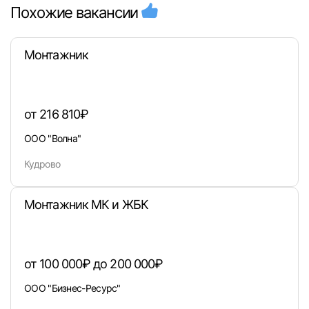
Похожие вакансии
Войдите в личный кабинет, чтобы просматри
вакансии с контактами и оставлять отклики
Монтажник
E-mail или Телефон
от 216 810₽
Пароль
ООО "Волна"
Кудрово
Монтажник МК и ЖБК
Войти
или любым удобным способом
от 100 000₽ до 200 000₽
Войти с VK ID
ООО "Бизнес-Ресурс"