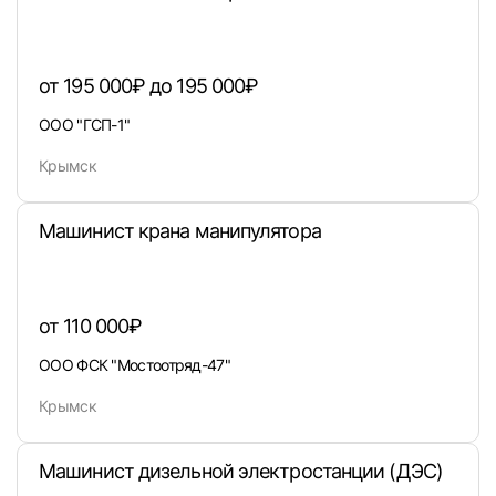
от 195 000₽ до 195 000₽
Войти
ООО "ГСП-1"
Крымск
или любым удобным способом
Войти с VK ID
Машинист крана манипулятора
от 110 000₽
Вход по коду
Регистрация
Забыли п
ООО ФСК "Мостоотряд-47"
Крымск
Машинист дизельной электростанции (ДЭС)