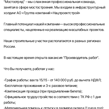
"Мостоотряд" - мы слаженная профессиональная команда,
Челябинск
занятая в сфере мостостроения. Мы входим в инфраструктурный
холдинг АО «Группа компаний «Нацпроектстрой»
Пермь
Главный потенциал нашей компании— высокопрофессиональные
специалисты, нацеленные на реализацию масштабных проектов.
Самара
Наши строительные участки располагаются в разных регионах
Оренбург
России.
В настоящее время открыта вакансия "Производитель работ".
Волгоград
Что Вы получаете, работая у нас:
Ульяновск
-График работы: вахта 15/15 - от 140 000 руб. до вычета НДФЛ;
Курган
-Бесплатное проживание и 3-х разовое питание;
-Компенсация проезда (при предъявлении билета);
Уфа
-Официальное трудоустройство в соответствии с ТК РФ с 1 дня
работы;
-Материальная помощь к отпуску в размере оклада (1 раз в год);