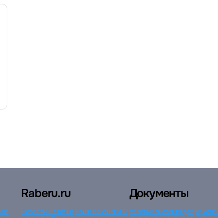
Войти с VK ID
Вход по коду
Регистрация
Забыли пароль?
Raberu.ru
Документы
ков
Новости и статьи
Наши вакансии
О
Условия оказания услуг
Усло