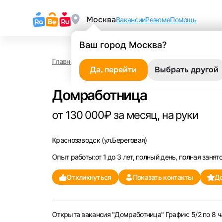
Москва
Вакансии
Резюме
Помощь
Ваш город Москва?
Главная
Работа в Краснозаводске
Домработни
Да, перейти
Выбрать другой
Домработница
от 130 000₽ за месяц, на руки
Краснозаводск
(ул.Береговая)
Опыт работы:от 1 до 3 лет, полный день, полная занят
Откликнуться
Показать контакты
До
Открыта вакансия "Домработница" График: 5/2 по 8 ча