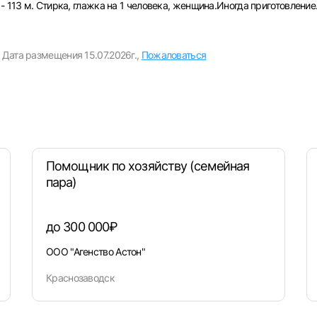
- 113 м. Стирка, глажка на 1 человека, женщина.Иногда приготовление
Вход в личный кабинет
Дата размещения 15.07.2026г.,
Пожаловаться
Войдите в личный кабинет, чтобы просматривать
вакансии с контактами и оставлять отклики
E-mail или Телефон
рите город
Пароль
Помощник по хозяйству (семейная
пара)
Выб
до 300 000₽
ва
Санкт-Петербург
Ижевск
Екатеринбург
Сар
ООО "Агенство Астон"
Войти
нь
Челябинск
Пермь
Самара
Оренбург
Волго
Краснозаводск
новск
Курган
Уфа
или любым удобным способом