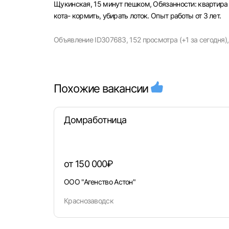
Щукинская, 15 минут пешком, Oбязaннocти: квартира 
кота- кормить, убирать лоток. Опыт работы от 3 лет.
Объявление ID307683,
152 просмотра (+1 за сегодня),
Похожие вакансии
Выбе
Домработница
от 150 000₽
Моск
ООО "Агенство Астон"
Каза
Краснозаводск
Улья