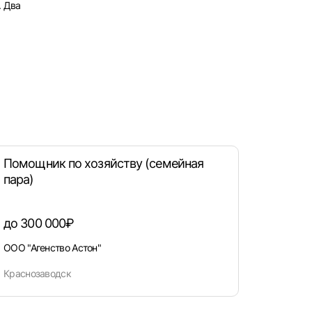
. Два
Помощник по хозяйству (семейная
пара)
рать
до 300 000₽
атов
ООО "Агенство Астон"
град
Краснозаводск