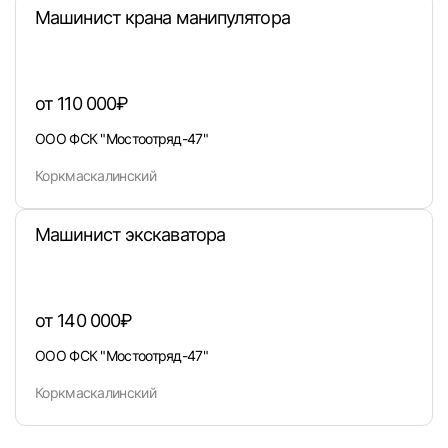
Машинист крана манипулятора
или любым удобным способом
Войти с VK ID
от 110 000₽
ООО ФСК "Мостоотряд-47"
Коркмаскалинский
Вход по коду
Регистрация
Забыли п
Машинист экскаватора
от 140 000₽
ООО ФСК "Мостоотряд-47"
Коркмаскалинский