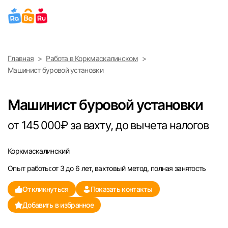
Выберите город
Главная
Работа в Коркмаскалинском
Найти работу
Найти сотрудника
Машинист буровой установки
Москва
Машинист буровой установки
Санкт-Петербург
от 145 000₽ за вахту, до вычета налогов
Ижевск
Коркмаскалинский
Екатеринбург
Опыт работы:от 3 до 6 лет, вахтовый метод, полная занятость
Саратов
Откликнуться
Показать контакты
Добавить в избранное
Казань