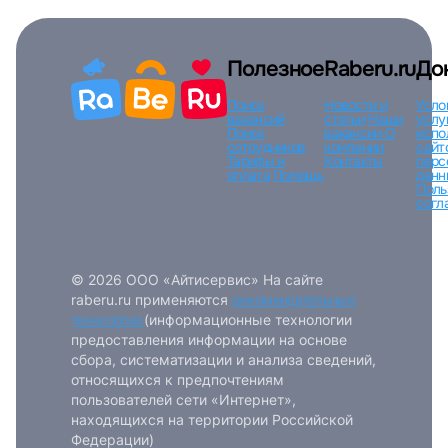
Полезное
Raberu.ru
До
Поиск
Новости и
Усло
вакансий
статьи
Наши
услу
Поиск
вакансии
О
испо
сотрудников
компании
сайт
Тарифы и
Контакты
перс
оплата
Помощь
данн
Поль
согл
© 2026 ООО «Айтисервис» На сайте
raberu.ru применяются
рекомендательные
технологии
(информационные технологии
предоставления информации на основе
сбора, систематизации и анализа сведений,
относящихся к предпочтениям
пользователей сети «Интернет»,
находящихся на территории Российской
Федерации)