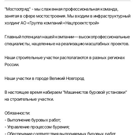
Челябинск
"Мостоотряд" - мы слаженная профессиональная команда,
занятая в сфере мостостроения. Мы входим в инфраструктурный
холдинг АО «Группа компаний «Нацпроектстрой»
Пермь
Главный потенциал нашей компании— высокопрофессиональные
Самара
специалисты, нацеленные на реализацию масштабных проектов.
Оренбург
Наши строительные участки располагаются в разных регионах
России.
Волгоград
Наши участки в городе Великий Новгород
Ульяновск
В настоящее время набираем "Машинистов буровой установки"
на строительные участки.
Курган
Обязанности:
Уфа
- Выполнение буровых работ;
- Управление процессом бурения;
- Обеспечение соответствия выполняемых буровых работ