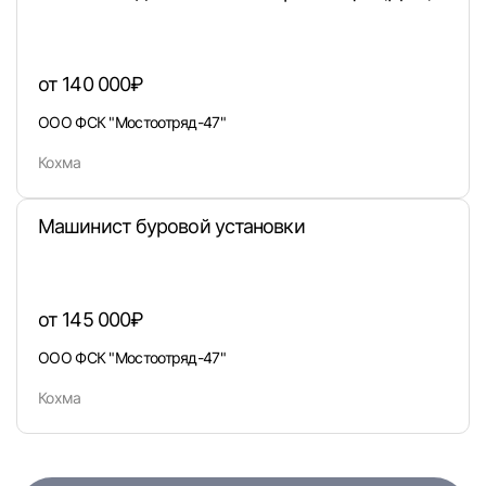
или любым удобным способом
Войти с VK ID
от 140 000₽
ООО ФСК "Мостоотряд-47"
Кохма
Вход по коду
Регистрация
Забыли п
Машинист буровой установки
от 145 000₽
ООО ФСК "Мостоотряд-47"
Кохма