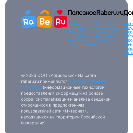
Полезное
Raberu.ru
До
Поиск
Новости и
Усло
вакансий
статьи
Наши
услу
Поиск
вакансии
О
испо
сотрудников
компании
сайт
Тарифы и
Контакты
перс
оплата
Помощь
данн
Поль
согл
© 2026 ООО «Айтисервис» На сайте
raberu.ru применяются
рекомендательные
технологии
(информационные технологии
предоставления информации на основе
сбора, систематизации и анализа сведений,
относящихся к предпочтениям
пользователей сети «Интернет»,
находящихся на территории Российской
Федерации)