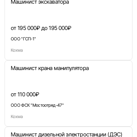
Машинист экскаватора
Вход в личный кабинет
от 195 000₽ до 195 000₽
Войдите в личный кабинет, чтобы просматри
ООО "ГСП-1"
вакансии с контактами и оставлять отклики
Кохма
E-mail или Телефон
Машинист крана манипулятора
Пароль
от 110 000₽
ООО ФСК "Мостоотряд-47"
Кохма
Войти
Машинист дизельной электростанции (ДЭС)