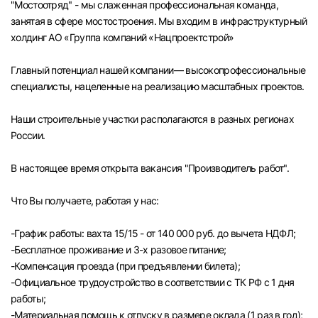
"Мостоотряд" - мы слаженная профессиональная команда,
Челябинск
занятая в сфере мостостроения. Мы входим в инфраструктурный
холдинг АО «Группа компаний «Нацпроектстрой»
Пермь
Главный потенциал нашей компании— высокопрофессиональные
специалисты, нацеленные на реализацию масштабных проектов.
Самара
Наши строительные участки располагаются в разных регионах
Оренбург
России.
В настоящее время открыта вакансия "Производитель работ".
Волгоград
Что Вы получаете, работая у нас:
Ульяновск
-График работы: вахта 15/15 - от 140 000 руб. до вычета НДФЛ;
Курган
-Бесплатное проживание и 3-х разовое питание;
-Компенсация проезда (при предъявлении билета);
Уфа
-Официальное трудоустройство в соответствии с ТК РФ с 1 дня
работы;
-Материальная помощь к отпуску в размере оклада (1 раз в год);