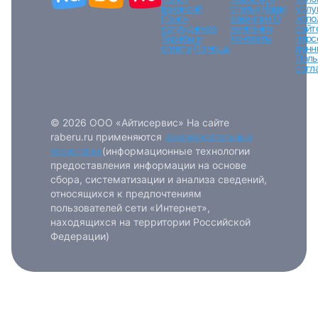
вакансий
статьи
Наши
услу
Поиск
вакансии
О
испо
сотрудников
компании
сайт
Тарифы и
Контакты
перс
оплата
Помощь
данн
Поль
согл
© 2026 ООО «Айтисервис» На сайте
raberu.ru применяются
рекомендательные
технологии
(информационные технологии
предоставления информации на основе
сбора, систематизации и анализа сведений,
относящихся к предпочтениям
пользователей сети «Интернет»,
находящихся на территории Российской
Федерации)