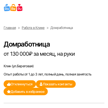
Выберите город
Главная
Работа в Клине
Домработница
Найти работу
Найти сотрудника
Москва
Домработница
Санкт-Петербург
от 130 000₽ за месяц, на руки
Ижевск
Клин
(ул.Береговая)
Опыт работы:от 1 до 3 лет, полный день, полная занятость
Екатеринбург
Откликнуться
Показать контакты
Саратов
Добавить в избранное
Казань