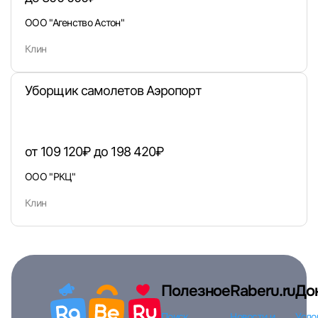
ООО "Агенство Астон"
Войти
Клин
или любым удобным способом
Уборщик самолетов Аэропорт
Войти с VK ID
от 109 120₽ до 198 420₽
ООО "РКЦ"
Вход по коду
Регистрация
Забыли п
Клин
Полезное
Raberu.ru
До
Поиск
Новости и
Усло