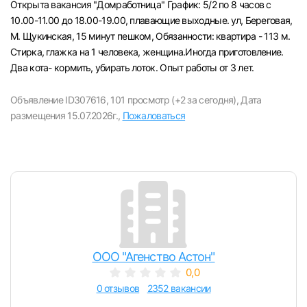
Открыта вакансия "Домработница" График: 5/2 по 8 часов с
Челябинск
10.00-11.00 до 18.00-19.00, плавающие выходные. ул, Береговая,
М. Щукинская, 15 минут пешком, Oбязaннocти: квартира - 113 м.
Стирка, глажка на 1 человека, женщина.Иногда приготовление.
Пермь
Два кота- кормить, убирать лоток. Опыт работы от 3 лет.
Самара
Объявление ID307616,
101 просмотр (+2 за сегодня),
Дата
размещения 15.07.2026г.,
Пожаловаться
Оренбург
Волгоград
Ульяновск
Курган
ООО "Агенство Астон"
Уфа
0,0
0 отзывов
2352 вакансии