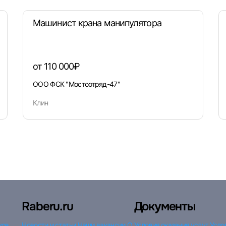
Машинист крана манипулятора
от 110 000₽
ООО ФСК "Мостоотряд-47"
Клин
Raberu.ru
Документы
ков
Новости и статьи
Наши вакансии
О
Условия оказания услуг
Усло