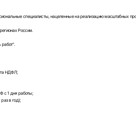
иональные специалисты, нацеленные на реализацию масштабных про
регионах России.
 работ".
ета НДФЛ;
Вход в личный кабинет
Ф с 1 дня работы;
Войдите в личный кабинет, чтобы просматривать
раз в год);
вакансии с контактами и оставлять отклики
E-mail или Телефон
рите город