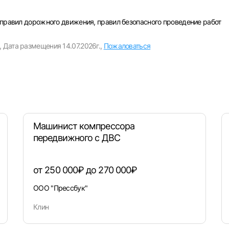
Пароль
 правил дорожного движения, правил безопасного проведение работ
Выб
,
Дата размещения 14.07.2026г.,
Пожаловаться
ва
Санкт-Петербург
Ижевск
Екатеринбург
Сар
Войти
нь
Челябинск
Пермь
Самара
Оренбург
Волго
новск
Курган
Уфа
или любым удобным способом
Машинист компрессора
Войти с VK ID
передвижного с ДВС
от 250 000₽ до 270 000₽
ООО "Прессбук"
Вход по коду
Регистрация
Забыли пароль?
Клин