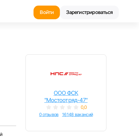
Войти
Зарегистрироваться
Найти работу
Найти сотрудника
ООО ФСК
"Мостоотряд-47"
0,0
0 отзывов
16148 вакансий
й