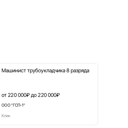
рать
атов
град
Машинист трубоукладчика 8 разряда
от 220 000₽ до 220 000₽
ООО "ГСП-1"
Клин