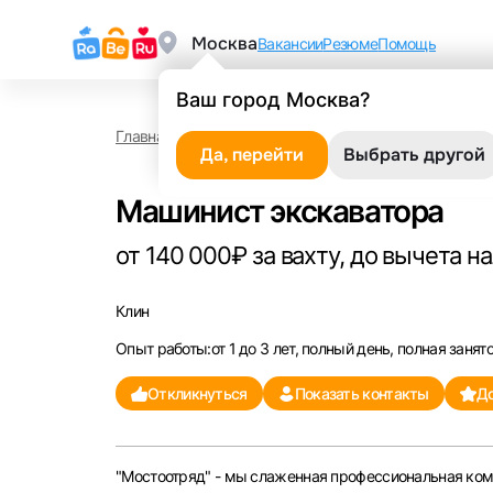
Москва
Вакансии
Резюме
Помощь
Ваш город Москва?
Главная
Работа в Клине
Машинист экскаватора
Да, перейти
Выбрать другой
Машинист экскаватора
от 140 000₽ за вахту, до вычета н
Клин
Опыт работы:от 1 до 3 лет, полный день, полная занят
Откликнуться
Показать контакты
До
"Мостоотряд" - мы слаженная профессиональная ком