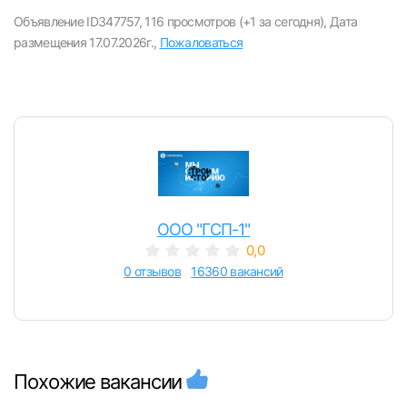
вакансии с контактами и оставлять отклики
Объявление ID347757,
116 просмотров (+1 за сегодня),
Дата
размещения 17.07.2026г.,
Пожаловаться
E-mail или Телефон
Пароль
ООО "ГСП-1"
0,0
Войти
0 отзывов
16360 вакансий
или любым удобным способом
Войти с VK ID
Похожие вакансии