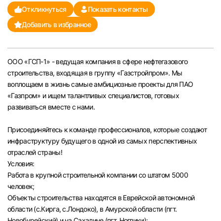
Откликнуться
Показать контакты
Челябинск
Добавить в избранное
Пермь
ООО «ГСП-1» - ведущая компания в сфере нефтегазового
Самара
строительства, входящая в группу «Газстройпром». Мы
воплощаем в жизнь самые амбициозные проекты для ПАО
Оренбург
«Газпром» и ищем талантливых специалистов, готовых
развиваться вместе с нами.
Волгоград
Присоединяйтесь к команде профессионалов, которые создают
инфраструктуру будущего в одной из самых перспективных
Ульяновск
отраслей страны!
Условия:
Курган
Работа в крупной строительной компании со штатом 5000
человек;
Уфа
Объекты строительства находятся в Еврейской автономной
области (с.Кирга, с.Лондоко), в Амурской области (пгт.
Новобурейский) и на Сахалине (пгт. Ноглики);