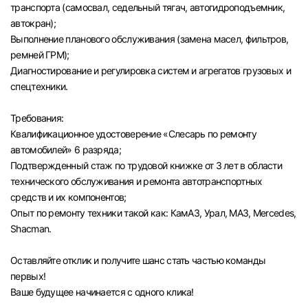
транспорта (самосвал, седельный тягач, автогидроподъемник,
автокран);
Выполнение планового обслуживания (замена масел, фильтров,
ремней ГРМ);
Диагностирование и регулировка систем и агрегатов грузовых и
спецтехники.
Требования:
Квалификационное удостоверение «Слесарь по ремонту
автомобилей» 6 разряда;
Подтвержденный стаж по трудовой книжке от 3 лет в области
технического обслуживания и ремонта автотранспортных
средств и их компонентов;
Опыт по ремонту техники такой как: КамАЗ, Урал, МАЗ, Mercedes,
Shacman.
Оставляйте отклик и получите шанс стать частью команды
первых!
Вход в личный кабинет
Ваше будущее начинается с одного клика!
Войдите в личный кабинет, чтобы просматри