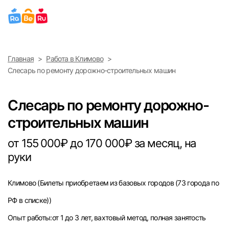
Выберите город
Главная
Работа в Климово
Найти работу
Найти сотрудника
Слесарь по ремонту дорожно-строительных машин
Москва
Слесарь по ремонту дорожно-
Санкт-Петербург
строительных машин
Ижевск
от 155 000₽ до 170 000₽ за месяц, на
руки
Екатеринбург
Климово
(Билеты приобретаем из базовых городов (73 города по
Саратов
РФ в списке))
Казань
Опыт работы:от 1 до 3 лет, вахтовый метод, полная занятость