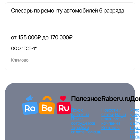
Слесарь по ремонту автомобилей 6 разряда
Вход по коду
Регистрация
Забыли п
от 155 000₽ до 170 000₽
ООО "ГСП-1"
Климово
Полезное
Raberu.ru
До
Поиск
Новости и
Усло
вакансий
статьи
Наши
услу
Поиск
вакансии
О
испо
сотрудников
компании
сайт
Тарифы и
Контакты
перс
оплата
Помощь
данн
Поль