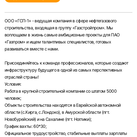
Челябинск
ООО «ГСП-1» - ведущая компания в сфере нефтегазового
Пермь
строительства, входящая в группу «Газстройпром». Мы
воплощаем в жизнь самые амбициозные проекты для ПАО
Самара
«Газпром» и ищем талантливых специалистов, готовых
развиваться вместе с нами.
Оренбург
Присоединяйтесь к команде профессионалов, которые создают
инфраструктуру будущего в одной из самых перспективных
Волгоград
отраслей страны!
Условия:
Ульяновск
Работа в крупной строительной компании со штатом 5000
человек;
Объекты строительства находятся в Еврейской автономной
Курган
области (с.Кирга, с.Лондоко), в Амурской области (пгт.
Новобурейский) и на Сахалине (пгт. Ноглики);
Уфа
График вахты: 60*30;
Официальное трудоустройство, стабильные выплаты зарплаты