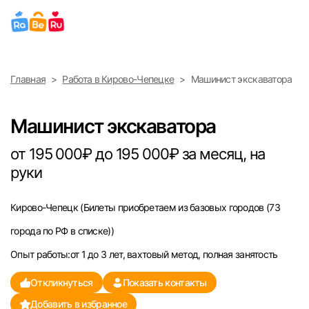
Выберите город
Главная
Работа в Кирово-Чепецке
Машинист экскаватора
Найти работу
Найти сотрудника
Москва
Машинист экскаватора
Санкт-Петербург
от 195 000₽ до 195 000₽ за месяц, на
руки
Ижевск
Кирово-Чепецк
(Билеты приобретаем из базовых городов (73
Екатеринбург
города по РФ в списке))
Саратов
Опыт работы:от 1 до 3 лет, вахтовый метод, полная занятость
Откликнуться
Показать контакты
Казань
Добавить в избранное