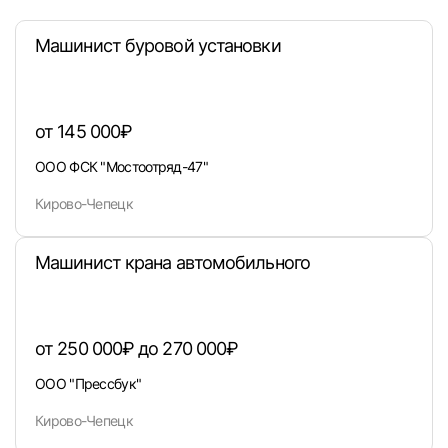
Машинист буровой установки
от 145 000₽
ООО ФСК "Мостоотряд-47"
Кирово-Чепецк
Вход в личный кабинет
Машинист крана автомобильного
Войдите в личный кабинет, чтобы просматри
вакансии с контактами и оставлять отклики
от 250 000₽ до 270 000₽
E-mail или Телефон
ООО "Прессбук"
Кирово-Чепецк
Пароль