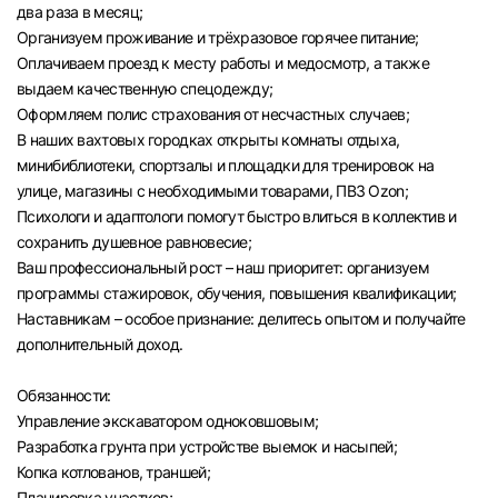
два раза в месяц;
Организуем проживание и трёхразовое горячее питание;
Оплачиваем проезд к месту работы и медосмотр, а также
выдаем качественную спецодежду;
Оформляем полис страхования от несчастных случаев;
В наших вахтовых городках открыты комнаты отдыха,
минибиблиотеки, спортзалы и площадки для тренировок на
улице, магазины с необходимыми товарами, ПВЗ Ozon;
Психологи и адаптологи помогут быстро влиться в коллектив и
сохранить душевное равновесие;
Ваш профессиональный рост – наш приоритет: организуем
программы стажировок, обучения, повышения квалификации;
Наставникам – особое признание: делитесь опытом и получайте
дополнительный доход.
Обязанности:
Управление экскаватором одноковшовым;
Разработка грунта при устройстве выемок и насыпей;
Копка котлованов, траншей;
Планировка участков;