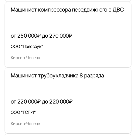
Машинист компрессора передвижного с ДВС
от 250 000₽ до 270 000₽
Войти
ООО "Прессбук"
или любым удобным способом
Кирово-Чепецк
Войти с VK ID
Машинист трубоукладчика 8 разряда
от 220 000₽ до 220 000₽
Вход по коду
Регистрация
Забыли п
ООО "ГСП-1"
Кирово-Чепецк