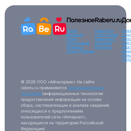
Полезное
Raberu.ru
До
Поиск
Новости и
Усло
вакансий
статьи
Наши
услу
Поиск
вакансии
О
испо
сотрудников
компании
сайт
Тарифы и
Контакты
перс
оплата
Помощь
данн
Поль
согл
© 2026 ООО «Айтисервис» На сайте
raberu.ru применяются
рекомендательные
технологии
(информационные технологии
предоставления информации на основе
сбора, систематизации и анализа сведений,
относящихся к предпочтениям
пользователей сети «Интернет»,
находящихся на территории Российской
Федерации)