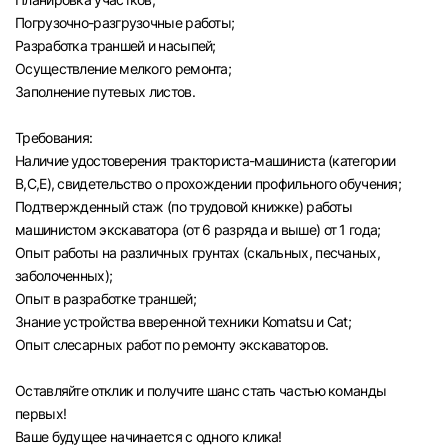
Погрузочно-разгрузочные работы;
Разработка траншей и насыпей;
Осуществление мелкого ремонта;
Заполнение путевых листов.
Требования:
Наличие удостоверения тракториста-машиниста (категории
В,С,Е), свидетельство о прохождении профильного обучения;
Подтвержденный стаж (по трудовой книжке) работы
машинистом экскаватора (от 6 разряда и выше) от 1 года;
Опыт работы на различных грунтах (скальных, песчаных,
заболоченных);
Опыт в разработке траншей;
Знание устройства вверенной техники Коmаtsu и Саt;
Опыт слесарных работ по ремонту экскаваторов.
Оставляйте отклик и получите шанс стать частью команды
первых!
Ваше будущее начинается с одного клика!