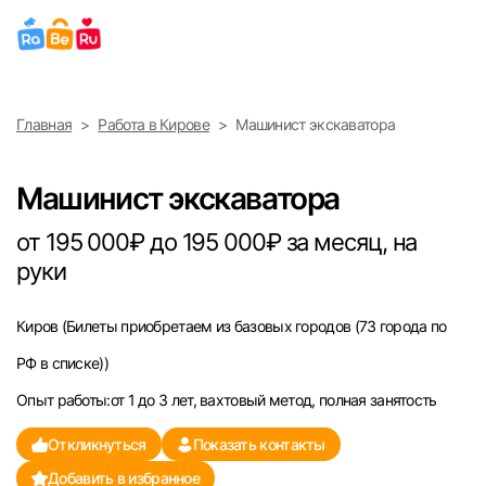
Выберите город
Главная
Работа в Кирове
Машинист экскаватора
Найти работу
Найти сотрудника
Москва
Машинист экскаватора
Санкт-Петербург
от 195 000₽ до 195 000₽ за месяц, на
руки
Ижевск
Киров
(Билеты приобретаем из базовых городов (73 города по
Екатеринбург
РФ в списке))
Саратов
Опыт работы:от 1 до 3 лет, вахтовый метод, полная занятость
Откликнуться
Показать контакты
Казань
Добавить в избранное