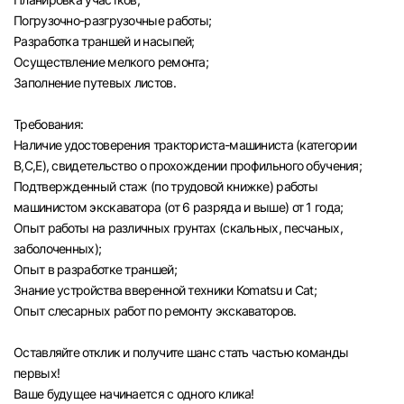
Погрузочно-разгрузочные работы;
Разработка траншей и насыпей;
Осуществление мелкого ремонта;
Заполнение путевых листов.
Требования:
Наличие удостоверения тракториста-машиниста (категории
В,С,Е), свидетельство о прохождении профильного обучения;
Подтвержденный стаж (по трудовой книжке) работы
машинистом экскаватора (от 6 разряда и выше) от 1 года;
Опыт работы на различных грунтах (скальных, песчаных,
заболоченных);
Опыт в разработке траншей;
Знание устройства вверенной техники Коmаtsu и Саt;
Опыт слесарных работ по ремонту экскаваторов.
Оставляйте отклик и получите шанс стать частью команды
первых!
Ваше будущее начинается с одного клика!