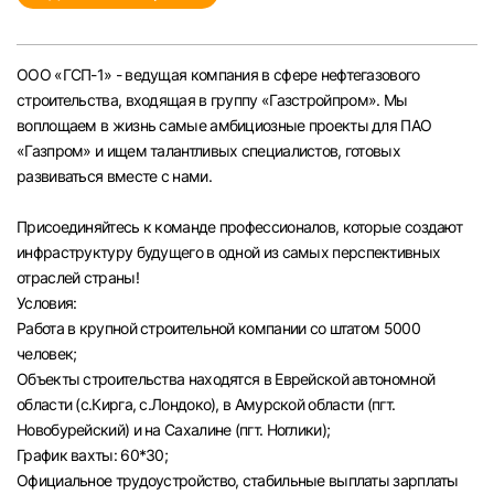
Челябинск
ООО «ГСП-1» - ведущая компания в сфере нефтегазового
Пермь
строительства, входящая в группу «Газстройпром». Мы
воплощаем в жизнь самые амбициозные проекты для ПАО
Самара
«Газпром» и ищем талантливых специалистов, готовых
развиваться вместе с нами.
Оренбург
Присоединяйтесь к команде профессионалов, которые создают
инфраструктуру будущего в одной из самых перспективных
Волгоград
отраслей страны!
Условия:
Ульяновск
Работа в крупной строительной компании со штатом 5000
человек;
Объекты строительства находятся в Еврейской автономной
Курган
области (с.Кирга, с.Лондоко), в Амурской области (пгт.
Новобурейский) и на Сахалине (пгт. Ноглики);
Уфа
График вахты: 60*30;
Официальное трудоустройство, стабильные выплаты зарплаты