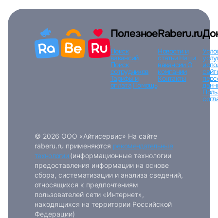
Полезное
Raberu.ru
До
Поиск
Новости и
Усло
вакансий
статьи
Наши
услу
Поиск
вакансии
О
испо
сотрудников
компании
сайт
Тарифы и
Контакты
перс
оплата
Помощь
данн
Поль
согл
© 2026 ООО «Айтисервис» На сайте
raberu.ru применяются
рекомендательные
технологии
(информационные технологии
предоставления информации на основе
сбора, систематизации и анализа сведений,
относящихся к предпочтениям
пользователей сети «Интернет»,
находящихся на территории Российской
Федерации)