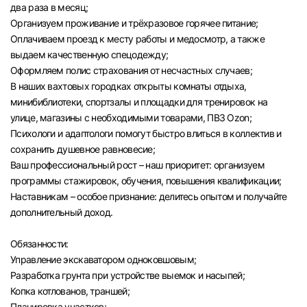
два раза в месяц;
Организуем проживание и трёхразовое горячее питание;
Оплачиваем проезд к месту работы и медосмотр, а также
выдаем качественную спецодежду;
Оформляем полис страхования от несчастных случаев;
В наших вахтовых городках открыты комнаты отдыха,
минибиблиотеки, спортзалы и площадки для тренировок на
улице, магазины с необходимыми товарами, ПВЗ Ozon;
Психологи и адаптологи помогут быстро влиться в коллектив и
сохранить душевное равновесие;
Ваш профессиональный рост – наш приоритет: организуем
программы стажировок, обучения, повышения квалификации;
Наставникам – особое признание: делитесь опытом и получайте
дополнительный доход.
Обязанности:
Управление экскаватором одноковшовым;
Разработка грунта при устройстве выемок и насыпей;
Копка котлованов, траншей;
Планировка участков;