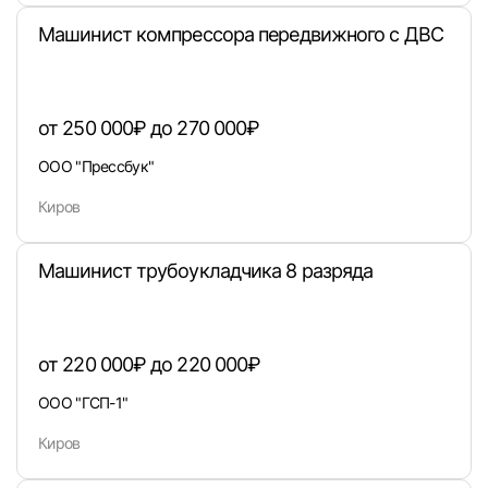
Машинист компрессора передвижного с ДВС
от 250 000₽ до 270 000₽
Войти
ООО "Прессбук"
или любым удобным способом
Киров
Войти с VK ID
Машинист трубоукладчика 8 разряда
от 220 000₽ до 220 000₽
Вход по коду
Регистрация
Забыли п
ООО "ГСП-1"
Киров