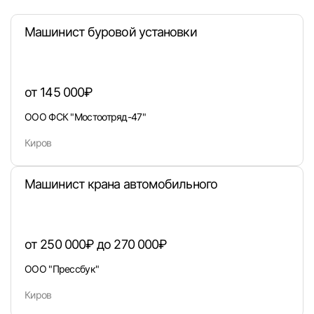
Машинист буровой установки
от 145 000₽
ООО ФСК "Мостоотряд-47"
Киров
Вход в личный кабинет
Машинист крана автомобильного
Войдите в личный кабинет, чтобы просматри
вакансии с контактами и оставлять отклики
от 250 000₽ до 270 000₽
E-mail или Телефон
ООО "Прессбук"
Киров
Пароль