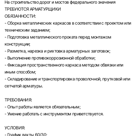
На строительство дорог и мостов федерального значения
Челябинск
ТРЕБУЮТСЯ АРМАТУРЩИКИ
ОБЯЗАННОСТИ:
- Сборка металлических каркасов в соответствии с проектом или
Пермь
техническим заданием;
- Подготовка металлического проката перед монтажом
Самара
конструкции;
- Разметка, нарезка и рихтовка арматурных заготовок;
Оренбург
- Выполнение противокоррозионной обработки;
- Фиксация пространственного каркаса методом обвязки или
иным способом;
Волгоград
- Складирование и транспортировка проволочной, прутковой или
сетчатой арматуры.
Ульяновск
ТРЕБОВАНИЯ:
Курган
- Опыт работы является обязательным;
- Умение работать с инструментом приветствуется.
Уфа
УСЛОВИЯ:
- График вахты 60/30;