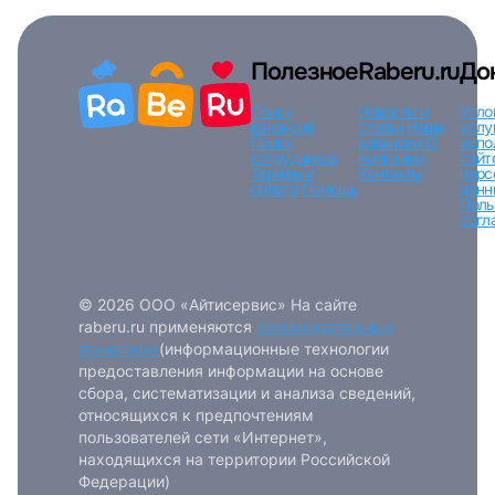
Полезное
Raberu.ru
До
Поиск
Новости и
Усло
вакансий
статьи
Наши
услу
Поиск
вакансии
О
испо
сотрудников
компании
сайт
Тарифы и
Контакты
перс
оплата
Помощь
данн
Поль
согл
© 2026 ООО «Айтисервис» На сайте
raberu.ru применяются
рекомендательные
технологии
(информационные технологии
предоставления информации на основе
сбора, систематизации и анализа сведений,
относящихся к предпочтениям
пользователей сети «Интернет»,
находящихся на территории Российской
Федерации)