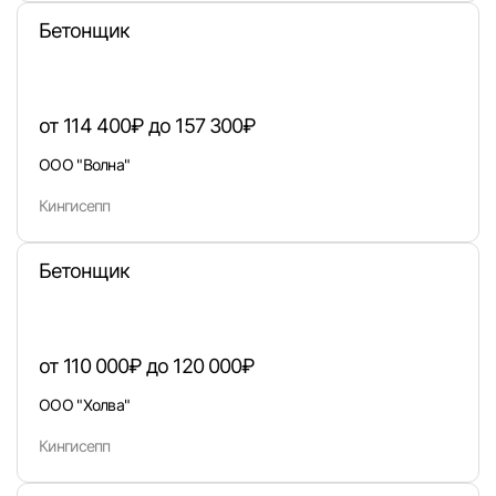
вакансии с контактами и оставлять отклики
Бетонщик
E-mail или Телефон
от 114 400₽ до 157 300₽
Пароль
ООО "Волна"
Кингисепп
Бетонщик
Войти
или любым удобным способом
от 110 000₽ до 120 000₽
ООО "Холва"
Войти с VK ID
Кингисепп