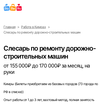
Выберите город
Главная
Работа в Кимрах
Найти работу
Найти сотрудника
Слесарь по ремонту дорожно-строительных машин
Москва
Слесарь по ремонту дорожно-
Санкт-Петербург
строительных машин
Ижевск
от 155 000₽ до 170 000₽ за месяц, на
руки
Екатеринбург
Кимры
(Билеты приобретаем из базовых городов (73 города по
Саратов
РФ в списке))
Казань
Опыт работы:от 1 до 3 лет, вахтовый метод, полная занятость