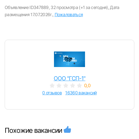
вакансии с контактами и оставлять отклики
Объявление ID347889,
32 просмотра (+1 за сегодня),
Дата
размещения 17.07.2026г.,
Пожаловаться
E-mail или Телефон
Пароль
ООО "ГСП-1"
0,0
Войти
0 отзывов
16360 вакансий
или любым удобным способом
Войти с VK ID
Похожие вакансии