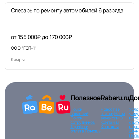
Слесарь по ремонту автомобилей 6 разряда
Вход по коду
Регистрация
Забыли п
от 155 000₽ до 170 000₽
ООО "ГСП-1"
Кимры
Полезное
Raberu.ru
До
Поиск
Новости и
Усло
вакансий
статьи
Наши
услу
Поиск
вакансии
О
испо
сотрудников
компании
сайт
Тарифы и
Контакты
перс
оплата
Помощь
данн
Поль