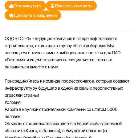
Откликнуться
Показать контакты
Челябинск
Добавить в избранное
Пермь
ООО «ГСП-1» - ведущая компания в сфере нефтегазового
Самара
строительства, входящая в группу «Газстройпром». Мы
воплощаем в жизнь самые амбициозные проекты для ПАО
Оренбург
«Газпром» и ищем талантливых специалистов, готовых
развиваться вместе с нами.
Волгоград
Присоединяйтесь к команде профессионалов, которые создают
инфраструктуру будущего в одной из самых перспективных
Ульяновск
отраслей страны!
Условия:
Курган
Работа в крупной строительной компании со штатом 5000
человек;
Уфа
Объекты строительства находятся в Еврейской автономной
области (с.Кирга, с.Лондоко), в Амурской области (пгт.
Новобурейский) и на Сахалине (пгт. Ноглики);