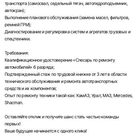
транспорта (самосвал, седельный тягач, автогидроподъемник,
автокран);
Выполнение планового обслуживания (замена масел, фильтров,
ремней ГРМ);
Диагностирование и регулировка систем и агрегатов грузовых и
спецтехники.
Требования:
Квалификационное удостоверение «Слесарь по ремонту
автомобилей» 6 разряда;
Подтвержденный стаж по трудовой книжке от 3 лет в области
технического обслуживания и ремонта автотранспортных
средств и их компонентов;
Опыт по ремонту техники такой как: КамАЗ, Урал, МАЗ, Mercedes,
Shacman.
Оставляйте отклик и получите шанс стать частью команды
первых!
Вход в личный кабинет
Ваше будущее начинается с одного клика!
Войдите в личный кабинет, чтобы просматри