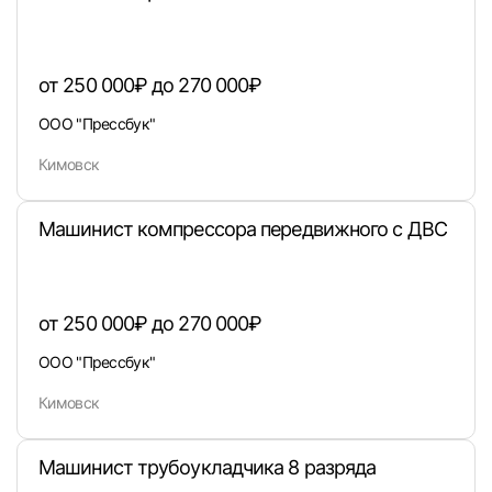
от 250 000₽ до 270 000₽
Войти
ООО "Прессбук"
Кимовск
или любым удобным способом
Войти с VK ID
Машинист компрессора передвижного с ДВС
от 250 000₽ до 270 000₽
Вход по коду
Регистрация
Забыли п
ООО "Прессбук"
Кимовск
Машинист трубоукладчика 8 разряда