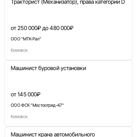
Тракторист (Механизатор), права категории D
от 250 000₽ до 480 000₽
ООО "МТК-Рал"
Кимовск
Машинист буровой установки
Вход в личный кабинет
Войдите в личный кабинет, чтобы просматри
вакансии с контактами и оставлять отклики
от 145 000₽
E-mail или Телефон
ООО ФСК "Мостоотряд-47"
Кимовск
Пароль
Машинист крана автомобильного