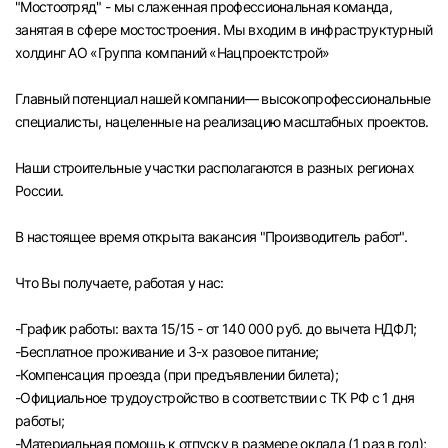
"Мостоотряд" - мы слаженная профессиональная команда,
Челябинск
занятая в сфере мостостроения. Мы входим в инфраструктурный
холдинг АО «Группа компаний «Нацпроектстрой»
Пермь
Главный потенциал нашей компании— высокопрофессиональные
специалисты, нацеленные на реализацию масштабных проектов.
Самара
Наши строительные участки располагаются в разных регионах
Оренбург
России.
В настоящее время открыта вакансия "Производитель работ".
Волгоград
Что Вы получаете, работая у нас:
Ульяновск
-График работы: вахта 15/15 - от 140 000 руб. до вычета НДФЛ;
Курган
-Бесплатное проживание и 3-х разовое питание;
-Компенсация проезда (при предъявлении билета);
Уфа
-Официальное трудоустройство в соответствии с ТК РФ с 1 дня
работы;
-Материальная помощь к отпуску в размере оклада (1 раз в год);