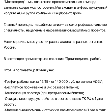
"Мостоотряд" - мы слаженная профессиональная команда,
Челябинск
занятая в сфере мостостроения. Мы входим в инфраструктурный
холдинг АО «Группа компаний «Нацпроектстрой»
Пермь
Главный потенциал нашей компании— высокопрофессиональные
специалисты, нацеленные на реализацию масштабных проектов.
Самара
Наши строительные участки располагаются в разных регионах
Оренбург
России.
В настоящее время открыта вакансия "Производитель работ".
Волгоград
Что Вы получаете, работая у нас:
Ульяновск
-График работы: вахта 15/15 - от 140 000 руб. до вычета НДФЛ;
Курган
-Бесплатное проживание и 3-х разовое питание;
-Компенсация проезда (при предъявлении билета);
Уфа
-Официальное трудоустройство в соответствии с ТК РФ с 1 дня
работы;
-Материальная помощь к отпуску в размере оклада (1 раз в год);