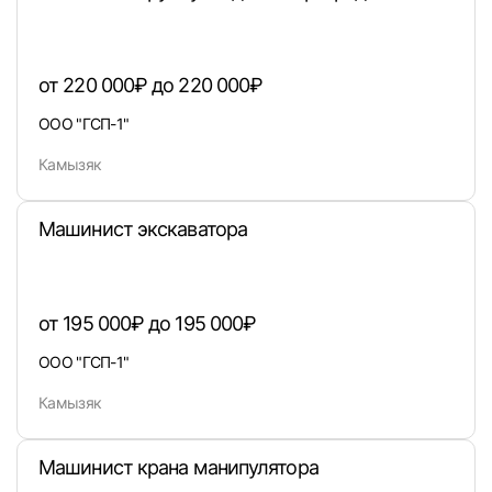
от 220 000₽ до 220 000₽
Войти
ООО "ГСП-1"
Камызяк
или любым удобным способом
Войти с VK ID
Машинист экскаватора
от 195 000₽ до 195 000₽
Вход по коду
Регистрация
Забыли п
ООО "ГСП-1"
Камызяк
Машинист крана манипулятора