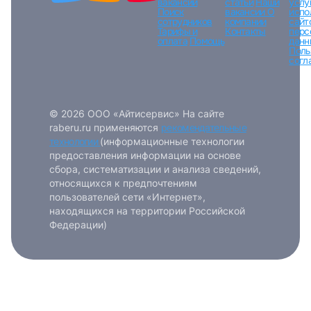
вакансий
статьи
Наши
услу
Поиск
вакансии
О
испо
сотрудников
компании
сайт
Тарифы и
Контакты
перс
оплата
Помощь
данн
Поль
согл
© 2026 ООО «Айтисервис» На сайте
raberu.ru применяются
рекомендательные
технологии
(информационные технологии
предоставления информации на основе
сбора, систематизации и анализа сведений,
относящихся к предпочтениям
пользователей сети «Интернет»,
находящихся на территории Российской
Федерации)