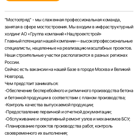
Челябинск
"Мостоотряд" - мы слаженная профессиональная команда,
Пермь
занятая в сфере мостостроения. Мы входим в инфраструктурный
холдинг АО «Группа компаний «Нацпроектстрой»
Самара
Главный потенциал нашей компании— высокопрофессиональные
специалисты, нацеленные на реализацию масштабных проектов.
Наши строительные участки располагаются в разных регионах
Оренбург
России.
Сейчас есть вакансии на нашей Базе в городе Москва и Великий
Волгоград
Новгород.
Чем предстоит заниматься:
Ульяновск
-Обеспечение бесперебойного и ритмичного производства бетона
и бетонной продукции в соответствии с планом производства;
-Контроль качества выпускаемой продукции;
Курган
-Предоставление первичной и отчетной документации;
-Обслуживание и оперативный ремонт узлов и механизмов БСУ;
Уфа
-Планирование проектов производства работ, контроль
своевременного их выполнения;