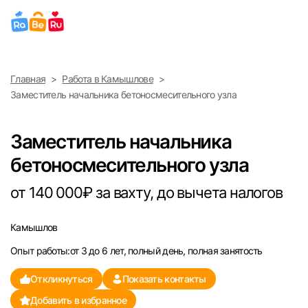
Выберите город
Главная
Работа в Камышлове
Найти работу
Найти сотрудника
Заместитель начальника бетоносмесительного узла
Москва
Заместитель начальника
Санкт-Петербург
бетоносмесительного узла
Ижевск
от 140 000₽ за вахту, до вычета налогов
Екатеринбург
Камышлов
Опыт работы:от 3 до 6 лет, полный день, полная занятость
Саратов
Откликнуться
Показать контакты
Казань
Добавить в избранное