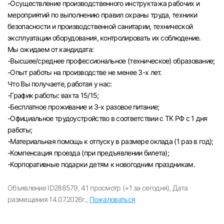
-Осуществление производственного инструктажа рабочих и
мероприятий по выполнению правил охраны труда, техники
безопасности и производственной санитарии, технической
эксплуатации оборудования, контролировать их соблюдение.
Мы ожидаем от кандидата:
-Высшее/среднее профессиональное (техническое) образование;
-Опыт работы на производстве не менее 3-х лет.
Что Вы получаете, работая у нас:
-График работы: вахта 15/15;
-Бесплатное проживание и 3-х разовое питание;
-Официальное трудоустройство в соответствии с ТК РФ с 1 дня
работы;
-Материальная помощь к отпуску в размере оклада (1 раз в год);
-Компенсация проезда (при предъявлении билета);
Вход в личный кабинет
-Корпоративные подарки детям к новогодним праздникам.
Войдите в личный кабинет, чтобы просматри
вакансии с контактами и оставлять отклики
Объявление ID288579,
41 просмотр (+1 за сегодня),
Дата
размещения 14.07.2026г.,
Пожаловаться
E-mail или Телефон