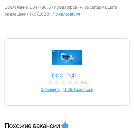
вакансии с контактами и оставлять отклики
Объявление ID347780,
57 просмотров (+1 за сегодня),
Дата
размещения 17.07.2026г.,
Пожаловаться
E-mail или Телефон
Пароль
ООО "ГСП-1"
0,0
Войти
0 отзывов
16360 вакансий
или любым удобным способом
Войти с VK ID
Похожие вакансии