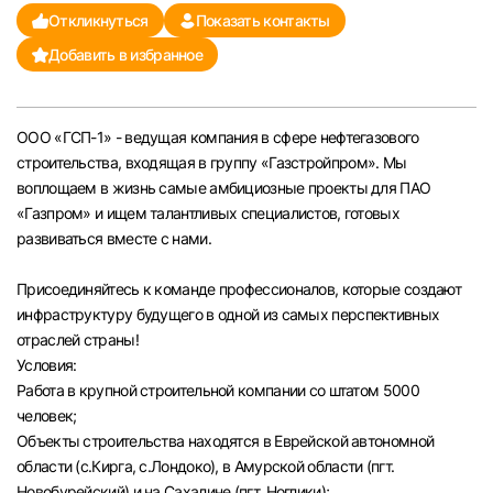
Откликнуться
Показать контакты
Челябинск
Добавить в избранное
Пермь
ООО «ГСП-1» - ведущая компания в сфере нефтегазового
Самара
строительства, входящая в группу «Газстройпром». Мы
воплощаем в жизнь самые амбициозные проекты для ПАО
Оренбург
«Газпром» и ищем талантливых специалистов, готовых
развиваться вместе с нами.
Волгоград
Присоединяйтесь к команде профессионалов, которые создают
инфраструктуру будущего в одной из самых перспективных
Ульяновск
отраслей страны!
Условия:
Курган
Работа в крупной строительной компании со штатом 5000
человек;
Уфа
Объекты строительства находятся в Еврейской автономной
области (с.Кирга, с.Лондоко), в Амурской области (пгт.
Новобурейский) и на Сахалине (пгт. Ноглики);