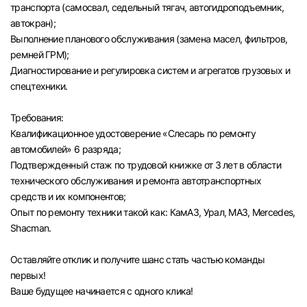
транспорта (самосвал, седельный тягач, автогидроподъемник,
автокран);
Выполнение планового обслуживания (замена масел, фильтров,
ремней ГРМ);
Диагностирование и регулировка систем и агрегатов грузовых и
спецтехники.
Требования:
Квалификационное удостоверение «Слесарь по ремонту
автомобилей» 6 разряда;
Подтвержденный стаж по трудовой книжке от 3 лет в области
технического обслуживания и ремонта автотранспортных
средств и их компонентов;
Опыт по ремонту техники такой как: КамАЗ, Урал, МАЗ, Mercedes,
Shacman.
Оставляйте отклик и получите шанс стать частью команды
первых!
Вход в личный кабинет
Ваше будущее начинается с одного клика!
Войдите в личный кабинет, чтобы просматри