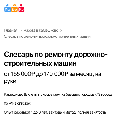
Выберите город
Главная
Работа в Камешково
Найти работу
Найти сотрудника
Слесарь по ремонту дорожно-строительных машин
Москва
Слесарь по ремонту дорожно-
Санкт-Петербург
строительных машин
Ижевск
от 155 000₽ до 170 000₽ за месяц, на
руки
Екатеринбург
Камешково
(Билеты приобретаем из базовых городов (73 города
Саратов
по РФ в списке))
Казань
Опыт работы:от 1 до 3 лет, вахтовый метод, полная занятость