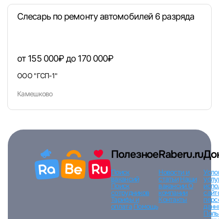
Слесарь по ремонту автомобилей 6 разряда
Вход по коду
Регистрация
Забыли п
от 155 000₽ до 170 000₽
ООО "ГСП-1"
Камешково
Полезное
Raberu.ru
До
Поиск
Новости и
Усло
вакансий
статьи
Наши
услу
Поиск
вакансии
О
испо
сотрудников
компании
сайт
Тарифы и
Контакты
перс
оплата
Помощь
данн
Поль