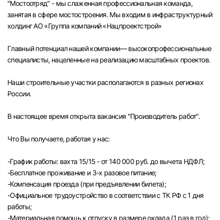
"Мостоотряд" - мы слаженная профессиональная команда,
Челябинск
занятая в сфере мостостроения. Мы входим в инфраструктурный
холдинг АО «Группа компаний «Нацпроектстрой»
Пермь
Главный потенциал нашей компании— высокопрофессиональные
специалисты, нацеленные на реализацию масштабных проектов.
Самара
Наши строительные участки располагаются в разных регионах
Оренбург
России.
В настоящее время открыта вакансия "Производитель работ".
Волгоград
Что Вы получаете, работая у нас:
Ульяновск
-График работы: вахта 15/15 - от 140 000 руб. до вычета НДФЛ;
Курган
-Бесплатное проживание и 3-х разовое питание;
-Компенсация проезда (при предъявлении билета);
Уфа
-Официальное трудоустройство в соответствии с ТК РФ с 1 дня
работы;
-Материальная помощь к отпуску в размере оклада (1 раз в год);