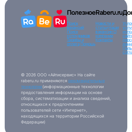
Полезное
Raberu.ru
До
Поиск
Новости и
Усло
вакансий
статьи
Наши
услу
Поиск
вакансии
О
испо
сотрудников
компании
сайт
Тарифы и
Контакты
перс
оплата
Помощь
данн
Поль
согл
© 2026 ООО «Айтисервис» На сайте
raberu.ru применяются
рекомендательные
технологии
(информационные технологии
предоставления информации на основе
сбора, систематизации и анализа сведений,
относящихся к предпочтениям
пользователей сети «Интернет»,
находящихся на территории Российской
Федерации)