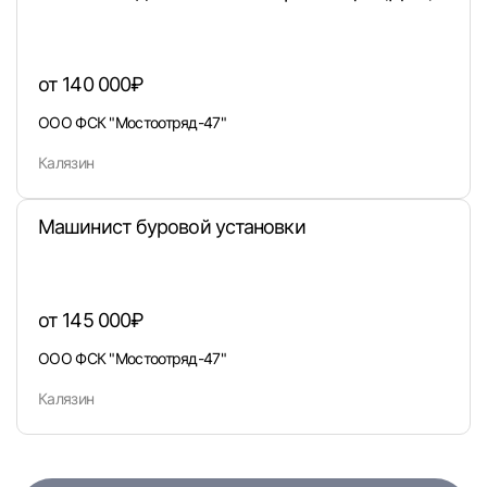
или любым удобным способом
Войти с VK ID
от 140 000₽
ООО ФСК "Мостоотряд-47"
Калязин
Вход по коду
Регистрация
Забыли п
Машинист буровой установки
от 145 000₽
ООО ФСК "Мостоотряд-47"
Калязин