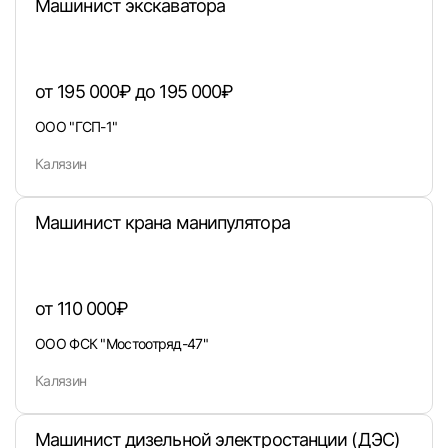
Машинист экскаватора
Вход в личный кабинет
от 195 000₽ до 195 000₽
Войдите в личный кабинет, чтобы просматри
ООО "ГСП-1"
вакансии с контактами и оставлять отклики
Калязин
E-mail или Телефон
Машинист крана манипулятора
Пароль
от 110 000₽
ООО ФСК "Мостоотряд-47"
Калязин
Войти
Машинист дизельной электростанции (ДЭС)