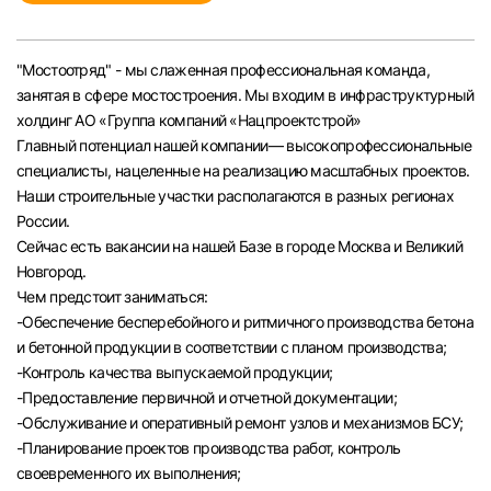
Челябинск
"Мостоотряд" - мы слаженная профессиональная команда,
Пермь
занятая в сфере мостостроения. Мы входим в инфраструктурный
холдинг АО «Группа компаний «Нацпроектстрой»
Самара
Главный потенциал нашей компании— высокопрофессиональные
специалисты, нацеленные на реализацию масштабных проектов.
Наши строительные участки располагаются в разных регионах
Оренбург
России.
Сейчас есть вакансии на нашей Базе в городе Москва и Великий
Волгоград
Новгород.
Чем предстоит заниматься:
Ульяновск
-Обеспечение бесперебойного и ритмичного производства бетона
и бетонной продукции в соответствии с планом производства;
-Контроль качества выпускаемой продукции;
Курган
-Предоставление первичной и отчетной документации;
-Обслуживание и оперативный ремонт узлов и механизмов БСУ;
Уфа
-Планирование проектов производства работ, контроль
своевременного их выполнения;