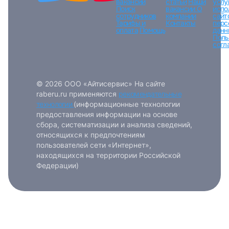
вакансий
статьи
Наши
услу
Поиск
вакансии
О
испо
сотрудников
компании
сайт
Тарифы и
Контакты
перс
оплата
Помощь
данн
Поль
согл
© 2026 ООО «Айтисервис» На сайте
raberu.ru применяются
рекомендательные
технологии
(информационные технологии
предоставления информации на основе
сбора, систематизации и анализа сведений,
относящихся к предпочтениям
пользователей сети «Интернет»,
находящихся на территории Российской
Федерации)