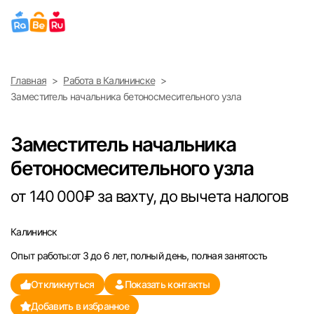
Выберите город
Главная
Работа в Калининске
Найти работу
Найти сотрудника
Заместитель начальника бетоносмесительного узла
Москва
Заместитель начальника
Санкт-Петербург
бетоносмесительного узла
Ижевск
от 140 000₽ за вахту, до вычета налогов
Екатеринбург
Калининск
Опыт работы:от 3 до 6 лет, полный день, полная занятость
Саратов
Откликнуться
Показать контакты
Казань
Добавить в избранное