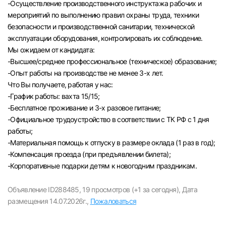
-Осуществление производственного инструктажа рабочих и
мероприятий по выполнению правил охраны труда, техники
безопасности и производственной санитарии, технической
эксплуатации оборудования, контролировать их соблюдение.
Мы ожидаем от кандидата:
-Высшее/среднее профессиональное (техническое) образование;
-Опыт работы на производстве не менее 3-х лет.
Что Вы получаете, работая у нас:
-График работы: вахта 15/15;
-Бесплатное проживание и 3-х разовое питание;
-Официальное трудоустройство в соответствии с ТК РФ с 1 дня
работы;
-Материальная помощь к отпуску в размере оклада (1 раз в год);
-Компенсация проезда (при предъявлении билета);
Вход в личный кабинет
-Корпоративные подарки детям к новогодним праздникам.
Войдите в личный кабинет, чтобы просматри
вакансии с контактами и оставлять отклики
Объявление ID288485,
19 просмотров (+1 за сегодня),
Дата
размещения 14.07.2026г.,
Пожаловаться
E-mail или Телефон