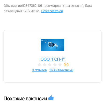
Объявление ID347362,
86 просмотров (+1 за сегодня),
Дата
размещения 17.07.2026г.,
Пожаловаться
ООО "ГСП-1"
Вход в личный кабинет
0,0
Войдите в личный кабинет, чтобы просматри
0 отзывов
16360 вакансий
вакансии с контактами и оставлять отклики
E-mail или Телефон
Похожие вакансии
Пароль