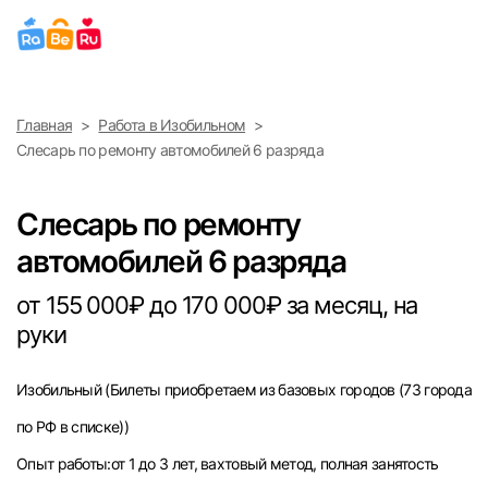
Выберите город
Главная
Работа в Изобильном
Найти работу
Найти сотрудника
Слесарь по ремонту автомобилей 6 разряда
Москва
Слесарь по ремонту
Санкт-Петербург
автомобилей 6 разряда
Ижевск
от 155 000₽ до 170 000₽ за месяц, на
руки
Екатеринбург
Изобильный
(Билеты приобретаем из базовых городов (73 города
Саратов
по РФ в списке))
Казань
Опыт работы:от 1 до 3 лет, вахтовый метод, полная занятость