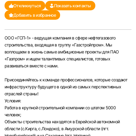
Откликнуться
Показать контакты
Челябинск
Добавить в избранное
Пермь
ООО «ГСП-1» - ведущая компания в сфере нефтегазового
Самара
строительства, входящая в группу «Газстройпром». Мы
воплощаем в жизнь самые амбициозные проекты для ПАО
Оренбург
«Газпром» и ищем талантливых специалистов, готовых
развиваться вместе с нами.
Волгоград
Присоединяйтесь к команде профессионалов, которые создают
инфраструктуру будущего в одной из самых перспективных
Ульяновск
отраслей страны!
Условия:
Курган
Работа в крупной строительной компании со штатом 5000
человек;
Уфа
Объекты строительства находятся в Еврейской автономной
области (с.Кирга, с.Лондоко), в Амурской области (пгт.
Новобурейский) и на Сахалине (пгт. Ноглики);