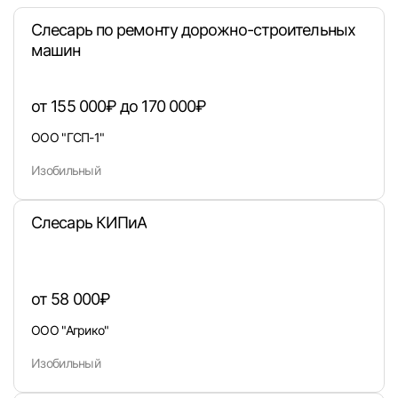
Слесарь по ремонту дорожно-строительных
машин
от 155 000₽ до 170 000₽
Войти
ООО "ГСП-1"
или любым удобным способом
Изобильный
Войти с VK ID
Слесарь КИПиА
от 58 000₽
Вход по коду
Регистрация
Забыли п
ООО "Агрико"
Изобильный