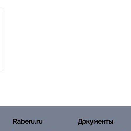
Raberu.ru
Документы