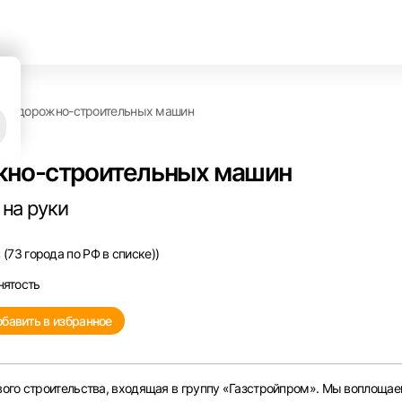
нту дорожно-строительных машин
жно-строительных машин
 на руки
(73 города по РФ в списке))
нятость
бавить в избранное
ого строительства, входящая в группу «Газстройпром». Мы воплощае