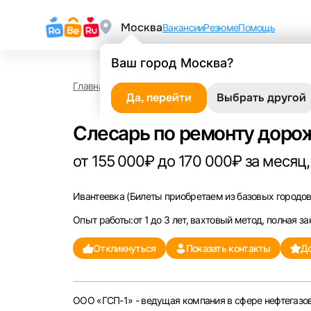
Москва
Вакансии
Резюме
Помощь
Ваш город Москва?
Главная
Работа в Ивантеевке
Слесарь по ремо
Да, перейти
Выбрать другой
Слесарь по ремонту доро
от 155 000₽ до 170 000₽ за месяц,
Ивантеевка
(Билеты приобретаем из базовых городов 
Опыт работы:от 1 до 3 лет, вахтовый метод, полная за
Откликнуться
Показать контакты
До
ООО «ГСП-1» - ведущая компания в сфере нефтегазов