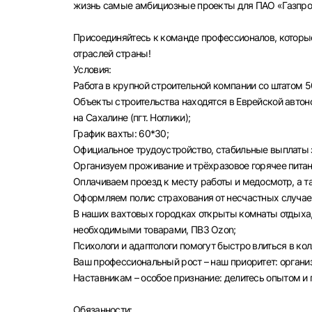
жизнь самые амбициозные проекты для ПАО «Газпром
Присоединяйтесь к команде профессионалов, которы
отраслей страны!
Условия:
Работа в крупной строительной компании со штатом 5
Объекты строительства находятся в Еврейской автоном
на Сахалине (пгт. Ноглики);
График вахты: 60*30;
Официальное трудоустройство, стабильные выплаты з
Организуем проживание и трёхразовое горячее питан
Оплачиваем проезд к месту работы и медосмотр, а 
Оформляем полис страхования от несчастных случае
В наших вахтовых городках открыты комнаты отдыха,
необходимыми товарами, ПВЗ Ozon;
Психологи и адаптологи помогут быстро влиться в ко
Ваш профессиональный рост – наш приоритет: орган
Наставникам – особое признание: делитесь опытом и
Выбе
Обязанности: