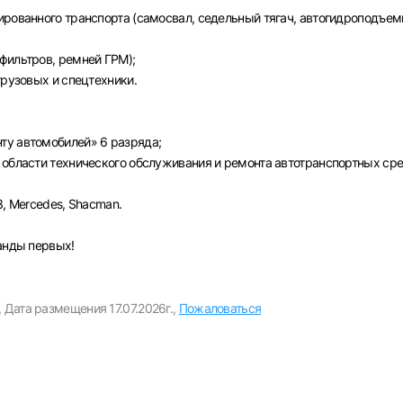
Пароль
ированного транспорта (самосвал, седельный тягач, автогидроподъем
Выб
фильтров, ремней ГРМ);
грузовых и спецтехники.
ва
Санкт-Петербург
Ижевск
Екатеринбург
Сар
Войти
ту автомобилей» 6 разряда;
нь
Челябинск
Пермь
Самара
Оренбург
Волго
 области технического обслуживания и ремонта автотранспортных сре
новск
Курган
Уфа
или любым удобным способом
З, Mercedes, Shacman.
Войти с VK ID
манды первых!
,
Дата размещения 17.07.2026г.,
Пожаловаться
Вход по коду
Регистрация
Забыли пароль?