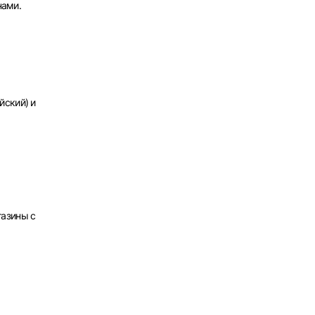
нами.
х
йский) и
газины с