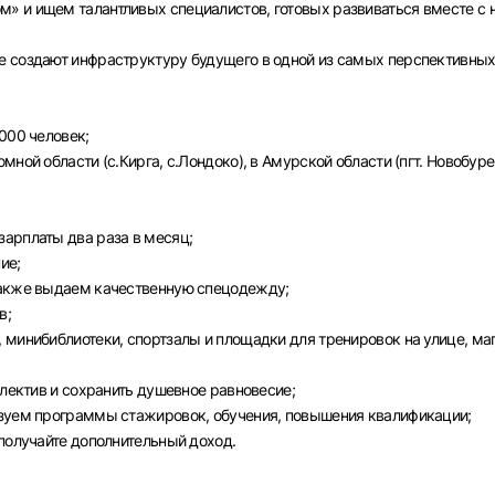
» и ищем талантливых специалистов, готовых развиваться вместе с 
е создают инфраструктуру будущего в одной из самых перспективны
000 человек;
ной области (с.Кирга, с.Лондоко), в Амурской области (пгт. Новобуре
арплаты два раза в месяц;
ие;
также выдаем качественную спецодежду;
в;
Вход в личный кабинет
 минибиблиотеки, спортзалы и площадки для тренировок на улице, ма
Войдите в личный кабинет, чтобы просматривать
вакансии с контактами и оставлять отклики
ллектив и сохранить душевное равновесие;
изуем программы стажировок, обучения, повышения квалификации;
E-mail или Телефон
 получайте дополнительный доход.
рите город