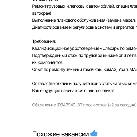
Ремонт грузовых и легковых автомобилей, специализ
автокран);
Выполнение планового обслуживания (замена масел, 
Диагностирование и регулировка систем и агрегатов 
Моск
Требования:
Квалификационное удостоверение «Слесарь по ремон
Каза
Подтвержденный стаж по трудовой книжке от 3 лет в
Улья
их компонентов;
Опыт по ремонту техники такой как: КамАЗ, Урал, МА
Оставляйте отклик и получите шанс стать частью ко
Ваше будущее начинается с одного клика!
Объявление ID347949,
87 просмотров (+2 за сегодня)
Похожие вакансии