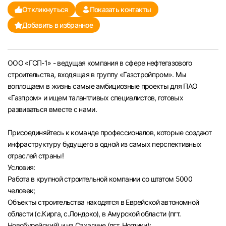
Откликнуться
Показать контакты
Челябинск
Добавить в избранное
Пермь
ООО «ГСП-1» - ведущая компания в сфере нефтегазового
Самара
строительства, входящая в группу «Газстройпром». Мы
воплощаем в жизнь самые амбициозные проекты для ПАО
Оренбург
«Газпром» и ищем талантливых специалистов, готовых
развиваться вместе с нами.
Волгоград
Присоединяйтесь к команде профессионалов, которые создают
инфраструктуру будущего в одной из самых перспективных
Ульяновск
отраслей страны!
Условия:
Курган
Работа в крупной строительной компании со штатом 5000
человек;
Уфа
Объекты строительства находятся в Еврейской автономной
области (с.Кирга, с.Лондоко), в Амурской области (пгт.
Новобурейский) и на Сахалине (пгт. Ноглики);