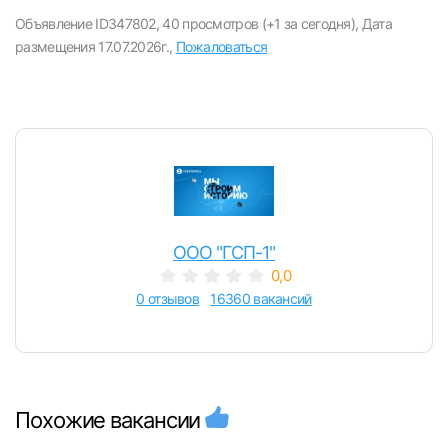
вакансии с контактами и оставлять отклики
Объявление ID347802,
40 просмотров (+1 за сегодня),
Дата
размещения 17.07.2026г.,
Пожаловаться
E-mail или Телефон
Пароль
ООО "ГСП-1"
0,0
Войти
0 отзывов
16360 вакансий
или любым удобным способом
Войти с VK ID
Похожие вакансии