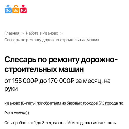
Выберите город
Главная
Работа в Иваново
Найти работу
Найти сотрудника
Слесарь по ремонту дорожно-строительных машин
Москва
Слесарь по ремонту дорожно-
Санкт-Петербург
строительных машин
Ижевск
от 155 000₽ до 170 000₽ за месяц, на
руки
Екатеринбург
Иваново
(Билеты приобретаем из базовых городов (73 города по
Саратов
РФ в списке))
Казань
Опыт работы:от 1 до 3 лет, вахтовый метод, полная занятость