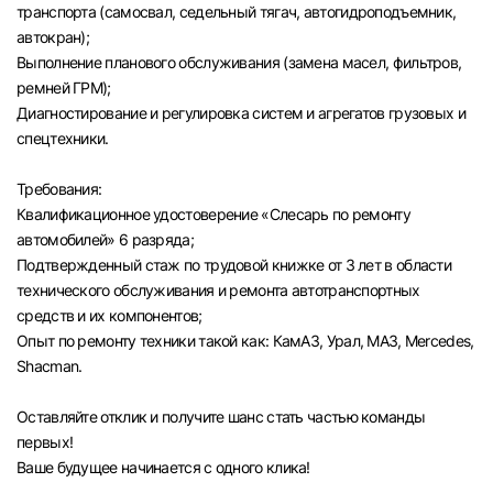
транспорта (самосвал, седельный тягач, автогидроподъемник,
автокран);
Выполнение планового обслуживания (замена масел, фильтров,
ремней ГРМ);
Диагностирование и регулировка систем и агрегатов грузовых и
спецтехники.
Требования:
Квалификационное удостоверение «Слесарь по ремонту
автомобилей» 6 разряда;
Подтвержденный стаж по трудовой книжке от 3 лет в области
технического обслуживания и ремонта автотранспортных
средств и их компонентов;
Опыт по ремонту техники такой как: КамАЗ, Урал, МАЗ, Mercedes,
Shacman.
Оставляйте отклик и получите шанс стать частью команды
первых!
Вход в личный кабинет
Ваше будущее начинается с одного клика!
Войдите в личный кабинет, чтобы просматри