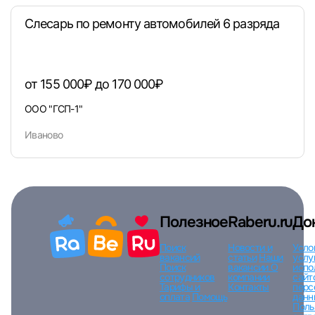
Слесарь по ремонту автомобилей 6 разряда
Вход по коду
Регистрация
Забыли п
от 155 000₽ до 170 000₽
ООО "ГСП-1"
Иваново
Полезное
Raberu.ru
До
Поиск
Новости и
Усло
вакансий
статьи
Наши
услу
Поиск
вакансии
О
испо
сотрудников
компании
сайт
Тарифы и
Контакты
перс
оплата
Помощь
данн
Поль