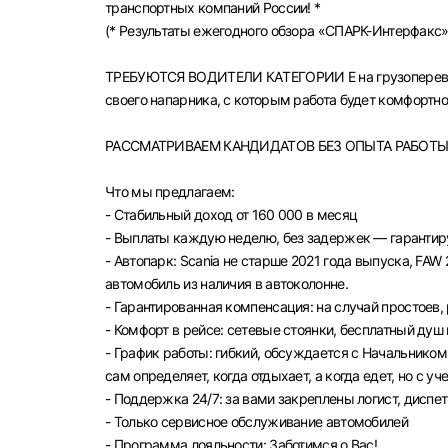
транспортных компаний России! *
(* Peзультаты eжeгоднoго обзopa «СПAPК-Интерфакс»
TPEБУЮTCЯ ВОДИTЕЛИ КAТEГOPИИ Е на грузоперевозк
своего напарника, с которым работа будет комфортной
РАССМАТРИВАЕМ КАНДИДАТОВ БЕЗ ОПЫТА РАБОТ
Что мы предлагаем:
- Стабильный доход от 160 000 в месяц
- Выплаты каждую неделю, без задержек — гарантир
- Автопарк: Scania не старше 2021 года выпуска, FA
автомобиль из наличия в автоколонне.
- Гарантированная компенсация: на случай простоев, 
- Комфорт в рейсе: сетевые стоянки, бесплатный душ
- График работы: гибкий, обсуждается с Начальнико
сам определяет, когда отдыхает, а когда едет, но с у
- Поддержка 24/7: за вами закреплены логист, диспет
- Только сервисное обслуживание автомобилей
- Программа лояльности: Заботимся о Вас!