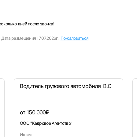
или любым удобным способом
Войти с VK ID
есколько дней после звонка!
,
Дата размещения 17.07.2026г.,
Пожаловаться
Вход по коду
Регистрация
Забыли пароль?
Водитель грузового автомобиля В,С
от 150 000₽
ООО "Кадровое Агентство"
Ишим