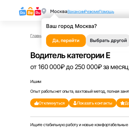
Москва
Вакансии
Резюме
Помощь
Ваш город Москва?
Главная
Работа в Ишиме
Водитель категории E
Да, перейти
Выбрать другой
Водитель категории E
от 160 000₽ до 250 000₽ за месяц,
Ишим
Опыт работы:нет опыта, вахтовый метод, полная заня
Откликнуться
Показать контакты
До
Ищите стабильную работу и новые комфортабельные