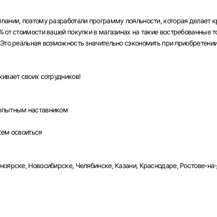
пании, поэтому разработали программу лояльности, которая делает 
% от стоимости вашей покупки в магазинах на такие востребованные 
 Это реальная возможность значительно сэкономить при приобретени
Вход в личный кабинет
Войдите в личный кабинет, чтобы просматривать
вакансии с контактами и оставлять отклики
живает своих сотрудников!
E-mail или Телефон
 опытным наставником
рите город
Пароль
жем освоиться
Выб
ноярске, Новосибирске, Челябинске, Казани, Краснодаре, Ростове-на
ва
Санкт-Петербург
Ижевск
Екатеринбург
Сар
Войти
нь
Челябинск
Пермь
Самара
Оренбург
Волго
новск
Курган
Уфа