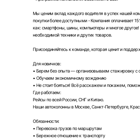
Мы ценим вклад каждого водителя в успех нашей ком
покупки более доступными - Компания оплачивает 15
как: смартфоны, шины, компьютеры и многое другое!
необходимой техники и других товаров.
Присоединяйтесь к команде, которая ценит и поддер
Для новичков:
• Берем без опыта — организовываем стажировку с
Выбе
• Обучаем экономичному вождению
• Не стоит бояться! Всё расскажем и покажем, помо
Где работаем:
Рейсы по всей России, СНГ и Китаю.
Наши автоколонны в Москве, Санкт-Петербурге, Крас
Моск
Обязанности:
• Перевозка грузов по маршрутам
Каза
• Бережное отношение к транспорту
Улья