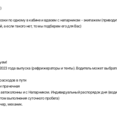
)
и по одному в кабине и вдвоем с напарником - экипажем (приводи
, а если такого нет, то мы подберем его для Вас)
Ы
уем!
W 2023 года выпуска (рефрижераторы и тенты). Водитель может выбрат
расходов в пути
 и прачечная
м автоколонны и с Напарником. Индивидуальный распорядок дня (води
четом выполнения суточного пробега)
чер, механик.