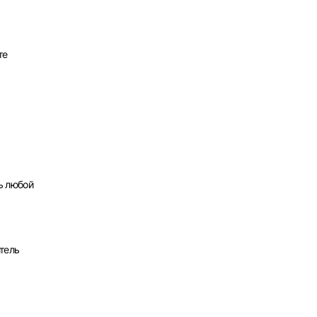
те
ь любой
тель