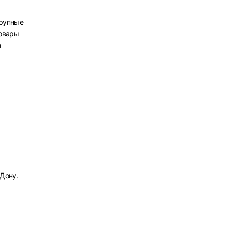
крупные
товары
и
рать
-Дону.
атов
град