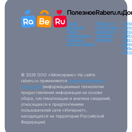
Полезное
Raberu.ru
До
Поиск
Новости и
Усло
вакансий
статьи
Наши
услу
Поиск
вакансии
О
испо
сотрудников
компании
сайт
Тарифы и
Контакты
перс
оплата
Помощь
данн
Поль
согл
© 2026 ООО «Айтисервис» На сайте
raberu.ru применяются
рекомендательные
технологии
(информационные технологии
предоставления информации на основе
сбора, систематизации и анализа сведений,
относящихся к предпочтениям
пользователей сети «Интернет»,
находящихся на территории Российской
Федерации)