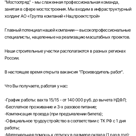
"Мостоотряд" - мы слаженная профессиональная команда,
Челябинск
занятая в сфере мостостроения. Мы входим в инфраструктурный
холдинг АО «Группа компаний «Нацпроектстрой»
Пермь
Главный потенциал нашей компании— высокопрофессиональные
специалисты, нацеленные на реализацию масштабных проектов.
Самара
Наши строительные участки располагаются в разных регионах
Оренбург
России.
В настоящее время открыта вакансия "Производитель работ".
Волгоград
Что Вы получаете, работая у нас:
Ульяновск
-График работы: вахта 15/15 - от 140 000 руб. до вычета НДФЛ;
Курган
-Бесплатное проживание и 3-х разовое питание;
-Компенсация проезда (при предъявлении билета);
Уфа
-Официальное трудоустройство в соответствии с ТК РФ с 1 дня
работы;
-Материальная помощь к отпуску в размере оклада (1 раз в год);