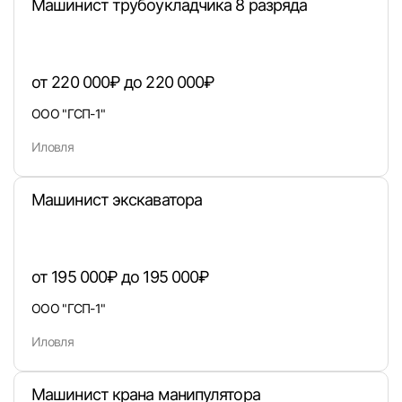
Машинист трубоукладчика 8 разряда
Вход в личный кабинет
от 220 000₽ до 220 000₽
Войдите в личный кабинет, чтобы просматри
ООО "ГСП-1"
вакансии с контактами и оставлять отклики
Иловля
E-mail или Телефон
Машинист экскаватора
Пароль
от 195 000₽ до 195 000₽
ООО "ГСП-1"
Иловля
Войти
Машинист крана манипулятора