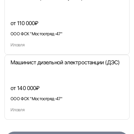
или любым удобным способом
Войти с VK ID
от 110 000₽
ООО ФСК "Мостоотряд-47"
Иловля
Вход по коду
Регистрация
Забыли п
Машинист дизельной электростанции (ДЭС)
от 140 000₽
ООО ФСК "Мостоотряд-47"
Иловля