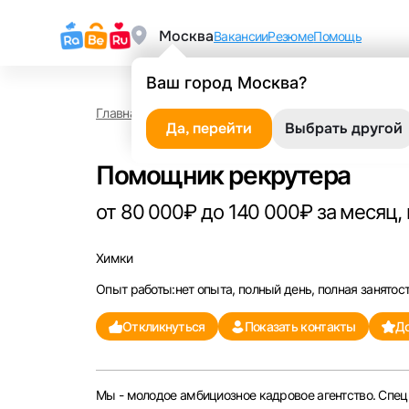
Москва
Вакансии
Резюме
Помощь
Ваш город Москва?
Главная
Работа в Химках
Помощник рекрутера
Да, перейти
Выбрать другой
Помощник рекрутера
от 80 000₽ до 140 000₽ за месяц, 
Химки
Опыт работы:нет опыта, полный день, полная занятос
Откликнуться
Показать контакты
До
Мы - молодое амбициозное кадровое агентство. Спец