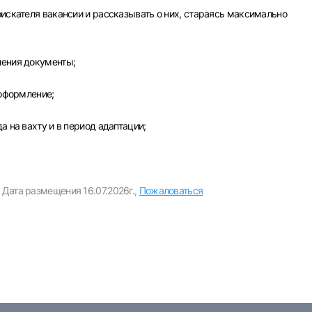
новск
Курган
Уфа
или любым удобным способом
оискателя вакансии и рассказывать о них, стараясь максимально
Войти с VK ID
ления документы;
 оформление;
а на вахту и в период адаптации;
Вход по коду
Регистрация
Забыли пароль?
Дата размещения 16.07.2026г.,
Пожаловаться