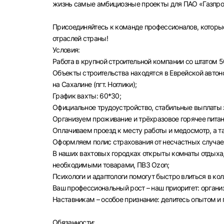
жизнь самые амбициозные проекты для ПАО «Газпром
Присоединяйтесь к команде профессионалов, которы
отраслей страны!
Условия:
Работа в крупной строительной компании со штатом 5
Объекты строительства находятся в Еврейской автоном
на Сахалине (пгт. Ноглики);
График вахты: 60*30;
Официальное трудоустройство, стабильные выплаты з
Организуем проживание и трёхразовое горячее питан
Оплачиваем проезд к месту работы и медосмотр, а 
Оформляем полис страхования от несчастных случае
В наших вахтовых городках открыты комнаты отдыха,
необходимыми товарами, ПВЗ Ozon;
Психологи и адаптологи помогут быстро влиться в ко
Ваш профессиональный рост – наш приоритет: орган
Наставникам – особое признание: делитесь опытом и
Выбе
Обязанности: