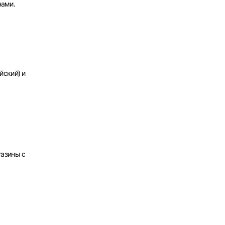
нами.
х
йский) и
газины с