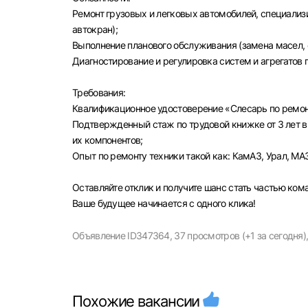
Ремонт грузовых и легковых автомобилей, специализ
автокран);
Выполнение планового обслуживания (замена масел, 
Диагностирование и регулировка систем и агрегатов 
Моск
Требования:
Квалификационное удостоверение «Слесарь по ремон
Каза
Подтвержденный стаж по трудовой книжке от 3 лет в
Улья
их компонентов;
Опыт по ремонту техники такой как: КамАЗ, Урал, МА
Оставляйте отклик и получите шанс стать частью ко
Ваше будущее начинается с одного клика!
Объявление ID347364,
37 просмотров (+1 за сегодня)
Похожие вакансии