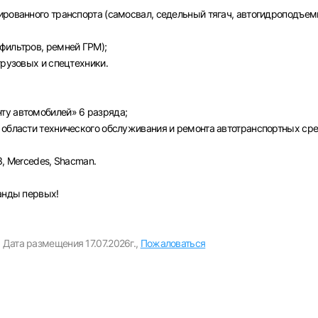
Пароль
ированного транспорта (самосвал, седельный тягач, автогидроподъем
Выб
фильтров, ремней ГРМ);
грузовых и спецтехники.
ва
Санкт-Петербург
Ижевск
Екатеринбург
Сар
Войти
ту автомобилей» 6 разряда;
нь
Челябинск
Пермь
Самара
Оренбург
Волго
 области технического обслуживания и ремонта автотранспортных сре
новск
Курган
Уфа
или любым удобным способом
З, Mercedes, Shacman.
Войти с VK ID
манды первых!
,
Дата размещения 17.07.2026г.,
Пожаловаться
Вход по коду
Регистрация
Забыли пароль?