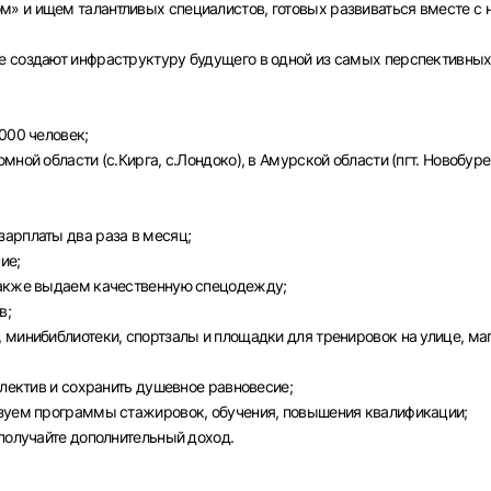
» и ищем талантливых специалистов, готовых развиваться вместе с 
е создают инфраструктуру будущего в одной из самых перспективны
000 человек;
ной области (с.Кирга, с.Лондоко), в Амурской области (пгт. Новобуре
арплаты два раза в месяц;
ие;
также выдаем качественную спецодежду;
в;
Вход в личный кабинет
 минибиблиотеки, спортзалы и площадки для тренировок на улице, ма
Войдите в личный кабинет, чтобы просматривать
вакансии с контактами и оставлять отклики
ллектив и сохранить душевное равновесие;
изуем программы стажировок, обучения, повышения квалификации;
E-mail или Телефон
 получайте дополнительный доход.
рите город