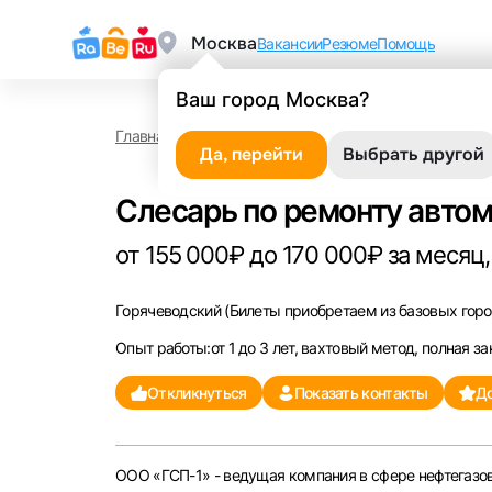
Москва
Вакансии
Резюме
Помощь
Ваш город Москва?
Главная
Работа в Горячеводском
Слесарь по р
Да, перейти
Выбрать другой
Слесарь по ремонту автом
от 155 000₽ до 170 000₽ за месяц,
Горячеводский
(Билеты приобретаем из базовых город
Опыт работы:от 1 до 3 лет, вахтовый метод, полная за
Откликнуться
Показать контакты
До
ООО «ГСП-1» - ведущая компания в сфере нефтегазов