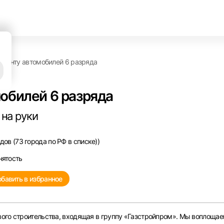
емонту автомобилей 6 разряда
обилей 6 разряда
 на руки
ов (73 города по РФ в списке))
нятость
бавить в избранное
ого строительства, входящая в группу «Газстройпром». Мы воплощае