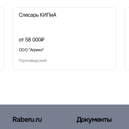
Слесарь КИПиА
от 58 000₽
ООО "Агрико"
Горячеводский
Raberu.ru
Документы