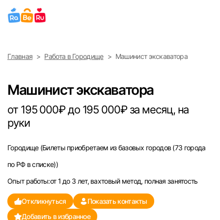
Выберите город
Главная
Работа в Городище
Машинист экскаватора
Найти работу
Найти сотрудника
Москва
Машинист экскаватора
Санкт-Петербург
от 195 000₽ до 195 000₽ за месяц, на
руки
Ижевск
Городище
(Билеты приобретаем из базовых городов (73 города
Екатеринбург
по РФ в списке))
Саратов
Опыт работы:от 1 до 3 лет, вахтовый метод, полная занятость
Откликнуться
Показать контакты
Казань
Добавить в избранное