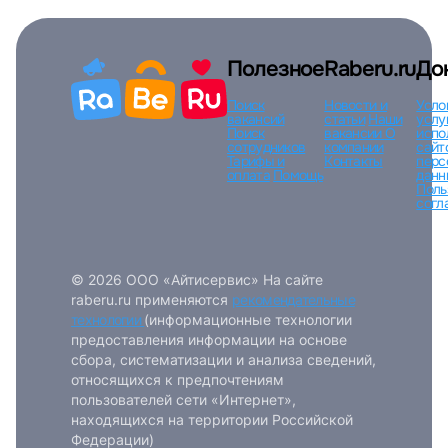
Полезное
Raberu.ru
До
Поиск
Новости и
Усло
вакансий
статьи
Наши
услу
Поиск
вакансии
О
испо
сотрудников
компании
сайт
Тарифы и
Контакты
перс
оплата
Помощь
данн
Поль
согл
© 2026 ООО «Айтисервис» На сайте
raberu.ru применяются
рекомендательные
технологии
(информационные технологии
предоставления информации на основе
сбора, систематизации и анализа сведений,
относящихся к предпочтениям
пользователей сети «Интернет»,
находящихся на территории Российской
Федерации)