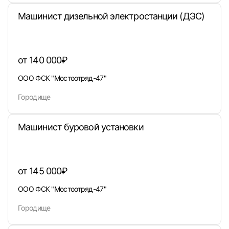
Машинист дизельной электростанции (ДЭС)
от 140 000₽
Войти
ООО ФСК "Мостоотряд-47"
или любым удобным способом
Городище
Войти с VK ID
Машинист буровой установки
от 145 000₽
Вход по коду
Регистрация
Забыли п
ООО ФСК "Мостоотряд-47"
Городище