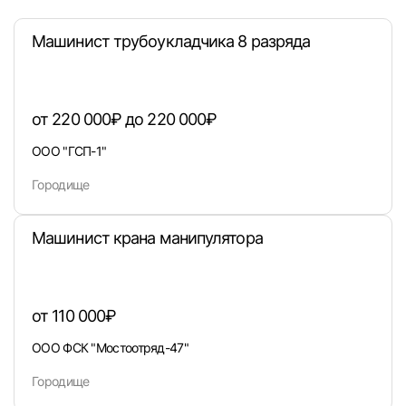
Машинист трубоукладчика 8 разряда
от 220 000₽ до 220 000₽
ООО "ГСП-1"
Городище
Вход в личный кабинет
Машинист крана манипулятора
Войдите в личный кабинет, чтобы просматри
вакансии с контактами и оставлять отклики
от 110 000₽
E-mail или Телефон
ООО ФСК "Мостоотряд-47"
Городище
Пароль