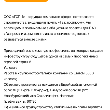
Челябинск
ООО «ГСП-1» - ведущая компания в сфере нефтегазового
Пермь
строительства, входящая в группу «Газстройпром». Мы
воплощаем в жизнь самые амбициозные проекты для ПАО
Самара
«Газпром» и ищем талантливых специалистов, готовых
развиваться вместе с нами.
Оренбург
Присоединяйтесь к команде профессионалов, которые создают
инфраструктуру будущего в одной из самых перспективных
Волгоград
отраслей страны!
Условия:
Ульяновск
Работа в крупной строительной компании со штатом 5000
человек;
Объекты строительства находятся в Еврейской автономной
Курган
области (с.Кирга, с.Лондоко), в Амурской области (пгт.
Новобурейский) и на Сахалине (пгт. Ноглики);
Уфа
График вахты: 60*30;
Официальное трудоустройство, стабильные выплаты зарплаты