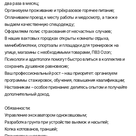
два раза в месяц;
Организуем проживание и трёхразовое горячее питание;
Оплачиваем проезд к месту работы и медосмотр, а также
выдаем качественную спецодежду;
Оформляем полис страхования от несчастных случаев;
В наших вахтовых городках открыты комнаты отдыха,
минибиблиотеки, спортзалы и площадки для тренировок на
улице, магазины с необходимыми товарами, ПВЗ Ozon;
Психологи и адаптологи помогут быстро влиться в коллектив и
сохранить душевное равновесие;
Ваш профессиональный рост – наш приоритет: организуем
программы стажировок, обучения, повышения квалификации;
Наставникам – особое признание: делитесь опытом и получайте
дополнительный доход.
Обязанности:
Управление экскаватором одноковшовым;
Разработка грунта при устройстве выемок и насыпей;
Копка котлованов, траншей;
Планировка участков;