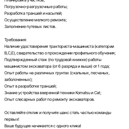
Погрузочно-разгрузочные работы;
Разработка траншей и насыпей;
Осуществление мелкого ремонта;
Заполнение путевых листов.
Требования:
Наличие удостоверения тракториста-машиниста (категории
В,С,Е), свидетельство о прохождении профильного обучения;
Подтвержденный стаж (по трудовой книжке) работы
машинистом экскаватора (от 6 разряда и выше) от 1 года;
Опыт работы на различных грунтах (скальных, песчаных,
заболоченных);
Опыт в разработке траншей;
Знание устройства вверенной техники Коmаtsu и Саt;
Опыт слесарных работ по ремонту экскаваторов.
Оставляйте отклик и получите шанс стать частью команды
первых!
Ваше будущее начинается с одного клика!