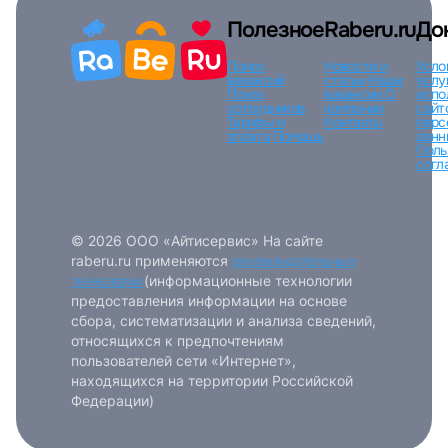
Полезное
Raberu.ru
До
Поиск
Новости и
Усло
вакансий
статьи
Наши
услу
Поиск
вакансии
О
испо
сотрудников
компании
сайт
Тарифы и
Контакты
перс
оплата
Помощь
данн
Поль
согл
© 2026 ООО «Айтисервис» На сайте
raberu.ru применяются
рекомендательные
технологии
(информационные технологии
предоставления информации на основе
сбора, систематизации и анализа сведений,
относящихся к предпочтениям
пользователей сети «Интернет»,
находящихся на территории Российской
Федерации)