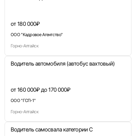
Вход в личный кабинет
от 180 000₽
Войдите в личный кабинет, чтобы просматри
ООО "Кадровое Агентство"
вакансии с контактами и оставлять отклики
Горно-Алтайск
E-mail или Телефон
Водитель автомобиля (автобус вахтовый)
Пароль
от 160 000₽ до 170 000₽
ООО "ГСП-1"
Горно-Алтайск
Войти
Водитель самосвала категории С
или любым удобным способом