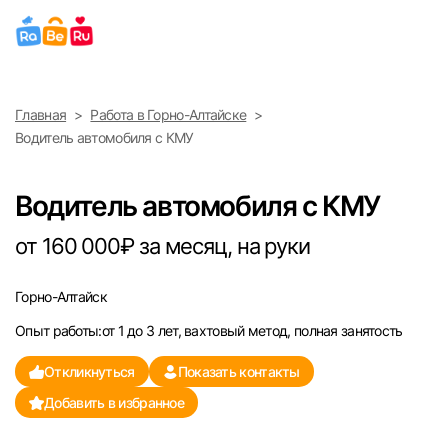
Выберите город
Главная
Работа в Горно-Алтайске
Найти работу
Найти сотрудника
Водитель автомобиля с КМУ
Москва
Водитель автомобиля с КМУ
Санкт-Петербург
от 160 000₽ за месяц, на руки
Ижевск
Горно-Алтайск
Екатеринбург
Опыт работы:от 1 до 3 лет, вахтовый метод, полная занятость
Саратов
Откликнуться
Показать контакты
Добавить в избранное
Казань