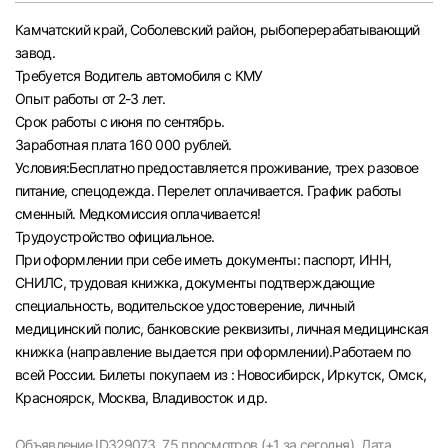
Челябинск
Камчатский край, Соболевский район, рыбоперерабатывающий
завод.
Требуется Водитель автомобиля с КМУ
Пермь
Опыт работы от 2-3 лет.
Срок работы с июня по сентябрь.
Самара
Заработная плата 160 000 рублей.
Условия:Бесплатно предоставляется проживание, трех разовое
Оренбург
питание, спецодежда. Перелет оплачивается. График работы
сменный. Медкомиссия оплачивается!
Трудоустройство официальное.
Волгоград
При оформлении при себе иметь документы: паспорт, ИНН,
СНИЛС, трудовая книжка, документы подтверждающие
Ульяновск
специальность, водительское удостоверение, личный
медицинский полис, банковские реквизиты, личная медицинская
Курган
книжка (направление выдается при оформлении).Работаем по
всей России. Билеты покупаем из : Новосибирск, Иркутск, Омск,
Уфа
Красноярск, Москва, Владивосток и др.
Объявление ID329073,
75 просмотров (+1 за сегодня),
Дата