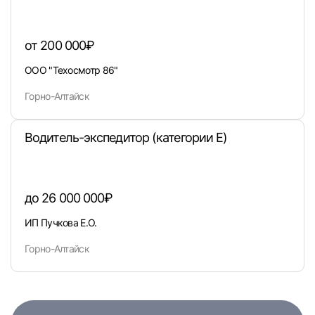
Войти с VK ID
от 200 000₽
ООО "Техосмотр 86"
Горно-Алтайск
Вход по коду
Регистрация
Забыли п
Водитель-экспедитор (категории Е)
до 26 000 000₽
ИП Пучкова Е.О.
Горно-Алтайск