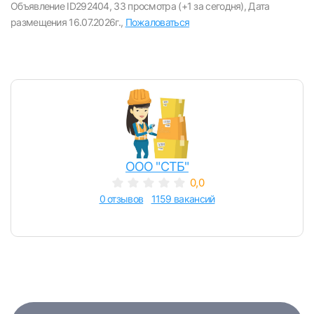
Объявление ID292404,
33 просмотра (+1 за сегодня),
Дата
E-mail или Телефон
размещения 16.07.2026г.,
Пожаловаться
Пароль
ООО "СТБ"
Войти
0,0
0 отзывов
1159 вакансий
или любым удобным способом
Войти с VK ID