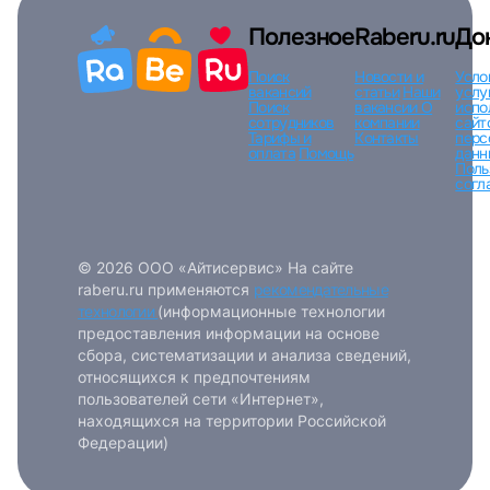
Вход по коду
Регистрация
Забыли п
Полезное
Raberu.ru
До
Поиск
Новости и
Усло
вакансий
статьи
Наши
услу
Поиск
вакансии
О
испо
сотрудников
компании
сайт
Тарифы и
Контакты
перс
оплата
Помощь
данн
Поль
согл
© 2026 ООО «Айтисервис» На сайте
raberu.ru применяются
рекомендательные
технологии
(информационные технологии
предоставления информации на основе
сбора, систематизации и анализа сведений,
относящихся к предпочтениям
пользователей сети «Интернет»,
находящихся на территории Российской
Федерации)