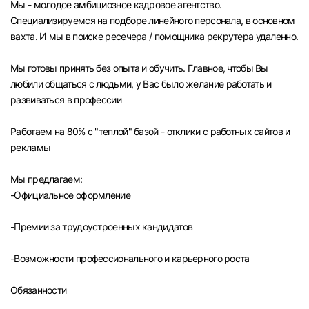
Мы - молодое амбициозное кадровое агентство.
Челябинск
Специализируемся на подборе линейного персонала, в основном
вахта. И мы в поиске ресечера / помощника рекрутера удаленно.
Пермь
Мы готовы принять без опыта и обучить. Главное, чтобы Вы
любили общаться с людьми, у Вас было желание работать и
Самара
развиваться в профессии
Оренбург
Работаем на 80% с "теплой" базой - отклики с работных сайтов и
рекламы
Волгоград
Мы предлагаем:
-Официальное оформление
Ульяновск
-Премии за трудоустроенных кандидатов
Курган
-Возможности профессионального и карьерного роста
Уфа
Обязанности