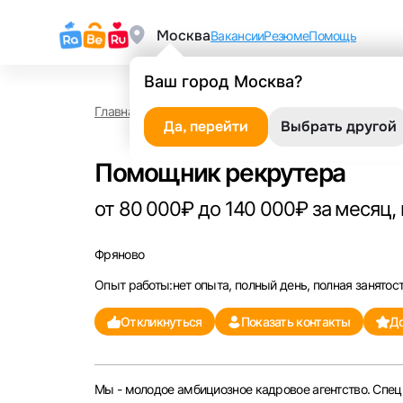
Москва
Вакансии
Резюме
Помощь
Ваш город Москва?
Главная
Работа в Фряново
Помощник рекрутер
Да, перейти
Выбрать другой
Помощник рекрутера
от 80 000₽ до 140 000₽ за месяц, 
Фряново
Опыт работы:нет опыта, полный день, полная занятос
Откликнуться
Показать контакты
До
Мы - молодое амбициозное кадровое агентство. Спец