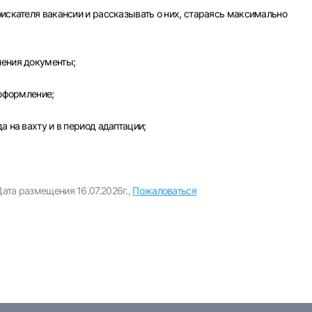
новск
Курган
Уфа
или любым удобным способом
оискателя вакансии и рассказывать о них, стараясь максимально
Войти с VK ID
ления документы;
 оформление;
а на вахту и в период адаптации;
Вход по коду
Регистрация
Забыли пароль?
Дата размещения 16.07.2026г.,
Пожаловаться