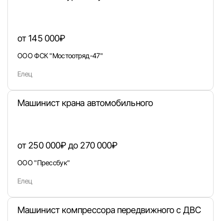
от 145 000₽
Войти
ООО ФСК "Мостоотряд-47"
Елец
или любым удобным способом
Войти с VK ID
Машинист крана автомобильного
от 250 000₽ до 270 000₽
Вход по коду
Регистрация
Забыли п
ООО "Прессбук"
Елец
Машинист компрессора передвижного с ДВС