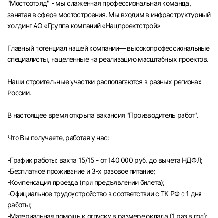
"Мостоотряд" - мы слаженная профессиональная команда,
Челябинск
занятая в сфере мостостроения. Мы входим в инфраструктурный
холдинг АО «Группа компаний «Нацпроектстрой»
Пермь
Главный потенциал нашей компании— высокопрофессиональные
специалисты, нацеленные на реализацию масштабных проектов.
Самара
Наши строительные участки располагаются в разных регионах
Оренбург
России.
В настоящее время открыта вакансия "Производитель работ".
Волгоград
Что Вы получаете, работая у нас:
Ульяновск
-График работы: вахта 15/15 - от 140 000 руб. до вычета НДФЛ;
Курган
-Бесплатное проживание и 3-х разовое питание;
-Компенсация проезда (при предъявлении билета);
Уфа
-Официальное трудоустройство в соответствии с ТК РФ с 1 дня
работы;
-Материальная помощь к отпуску в размере оклада (1 раз в год);