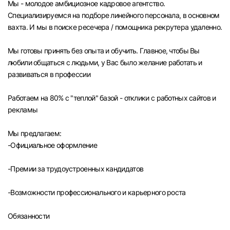
Мы - молодое амбициозное кадровое агентство.
Челябинск
Специализируемся на подборе линейного персонала, в основном
вахта. И мы в поиске ресечера / помощника рекрутера удаленно.
Пермь
Мы готовы принять без опыта и обучить. Главное, чтобы Вы
любили общаться с людьми, у Вас было желание работать и
Самара
развиваться в профессии
Оренбург
Работаем на 80% с "теплой" базой - отклики с работных сайтов и
рекламы
Волгоград
Мы предлагаем:
-Официальное оформление
Ульяновск
-Премии за трудоустроенных кандидатов
Курган
-Возможности профессионального и карьерного роста
Уфа
Обязанности