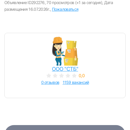
Объявление ID292276,
70 просмотров (+1 за сегодня),
Дата
E-mail или Телефон
размещения 16.07.2026г.,
Пожаловаться
Пароль
ООО "СТБ"
Войти
0,0
0 отзывов
1159 вакансий
или любым удобным способом
Войти с VK ID