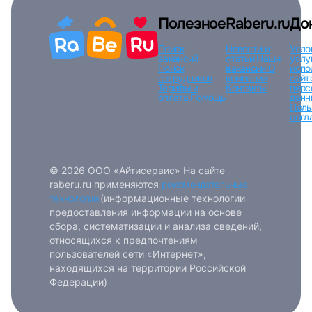
Вход по коду
Регистрация
Забыли п
Полезное
Raberu.ru
До
Поиск
Новости и
Усло
вакансий
статьи
Наши
услу
Поиск
вакансии
О
испо
сотрудников
компании
сайт
Тарифы и
Контакты
перс
оплата
Помощь
данн
Поль
согл
© 2026 ООО «Айтисервис» На сайте
raberu.ru применяются
рекомендательные
технологии
(информационные технологии
предоставления информации на основе
сбора, систематизации и анализа сведений,
относящихся к предпочтениям
пользователей сети «Интернет»,
находящихся на территории Российской
Федерации)