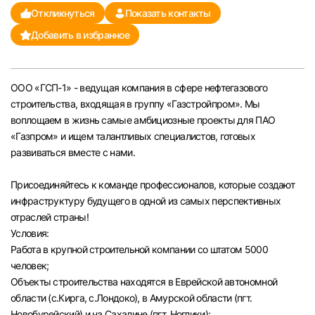
Откликнуться
Показать контакты
Челябинск
Добавить в избранное
Пермь
ООО «ГСП-1» - ведущая компания в сфере нефтегазового
Самара
строительства, входящая в группу «Газстройпром». Мы
воплощаем в жизнь самые амбициозные проекты для ПАО
Оренбург
«Газпром» и ищем талантливых специалистов, готовых
развиваться вместе с нами.
Волгоград
Присоединяйтесь к команде профессионалов, которые создают
инфраструктуру будущего в одной из самых перспективных
Ульяновск
отраслей страны!
Условия:
Курган
Работа в крупной строительной компании со штатом 5000
человек;
Уфа
Объекты строительства находятся в Еврейской автономной
области (с.Кирга, с.Лондоко), в Амурской области (пгт.
Новобурейский) и на Сахалине (пгт. Ноглики);