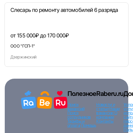
Слесарь по ремонту автомобилей 6 разряда
Вход по коду
Регистрация
Забыли п
от 155 000₽ до 170 000₽
ООО "ГСП-1"
Дзержинский
Полезное
Raberu.ru
До
Поиск
Новости и
Усло
вакансий
статьи
Наши
услу
Поиск
вакансии
О
испо
сотрудников
компании
сайт
Тарифы и
Контакты
перс
оплата
Помощь
данн
Поль