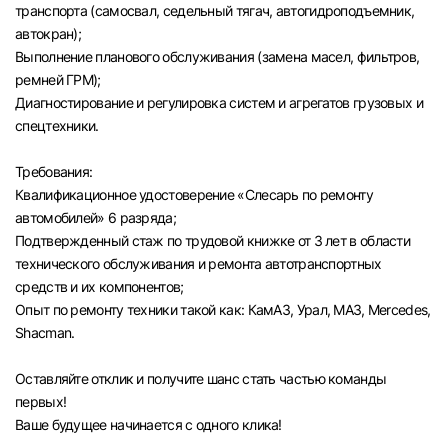
транспорта (самосвал, седельный тягач, автогидроподъемник,
автокран);
Выполнение планового обслуживания (замена масел, фильтров,
ремней ГРМ);
Диагностирование и регулировка систем и агрегатов грузовых и
спецтехники.
Требования:
Квалификационное удостоверение «Слесарь по ремонту
автомобилей» 6 разряда;
Подтвержденный стаж по трудовой книжке от 3 лет в области
технического обслуживания и ремонта автотранспортных
средств и их компонентов;
Опыт по ремонту техники такой как: КамАЗ, Урал, МАЗ, Mercedes,
Shacman.
Оставляйте отклик и получите шанс стать частью команды
первых!
Вход в личный кабинет
Ваше будущее начинается с одного клика!
Войдите в личный кабинет, чтобы просматри