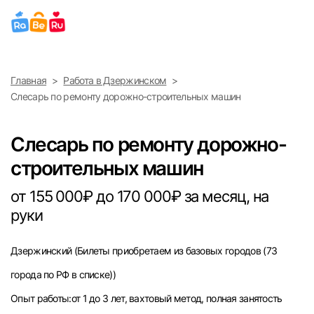
Выберите город
Главная
Работа в Дзержинском
Найти работу
Найти сотрудника
Слесарь по ремонту дорожно-строительных машин
Москва
Слесарь по ремонту дорожно-
Санкт-Петербург
строительных машин
Ижевск
от 155 000₽ до 170 000₽ за месяц, на
руки
Екатеринбург
Дзержинский
(Билеты приобретаем из базовых городов (73
Саратов
города по РФ в списке))
Казань
Опыт работы:от 1 до 3 лет, вахтовый метод, полная занятость