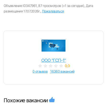
вакансии с контактами и оставлять отклики
Объявление ID347961,
87 просмотров (+1 за сегодня),
Дата
размещения 17.07.2026г.,
Пожаловаться
E-mail или Телефон
Пароль
ООО "ГСП-1"
0,0
Войти
0 отзывов
16360 вакансий
или любым удобным способом
Войти с VK ID
Похожие вакансии