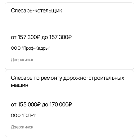
Слесарь-котельщик
или любым удобным способом
Войти с VK ID
от 157 300₽ до 157 300₽
ООО "Проф-Кадры"
Дзержинск
Вход по коду
Регистрация
Забыли п
Слесарь по ремонту дорожно-строительных
машин
от 155 000₽ до 170 000₽
ООО "ГСП-1"
Дзержинск