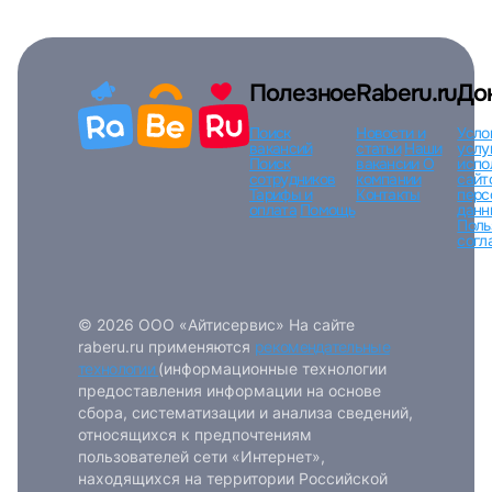
Полезное
Raberu.ru
До
Поиск
Новости и
Усло
вакансий
статьи
Наши
услу
Поиск
вакансии
О
испо
сотрудников
компании
сайт
Тарифы и
Контакты
перс
оплата
Помощь
данн
Поль
согл
© 2026 ООО «Айтисервис» На сайте
raberu.ru применяются
рекомендательные
технологии
(информационные технологии
предоставления информации на основе
сбора, систематизации и анализа сведений,
относящихся к предпочтениям
пользователей сети «Интернет»,
находящихся на территории Российской