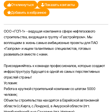
Откликнуться
Показать контакты
Челябинск
Добавить в избранное
Пермь
ООО «ГСП-1» - ведущая компания в сфере нефтегазового
Самара
строительства, входящая в группу «Газстройпром». Мы
воплощаем в жизнь самые амбициозные проекты для ПАО
Оренбург
«Газпром» и ищем талантливых специалистов, готовых
развиваться вместе с нами.
Волгоград
Присоединяйтесь к команде профессионалов, которые создают
инфраструктуру будущего в одной из самых перспективных
Ульяновск
отраслей страны!
Условия:
Курган
Работа в крупной строительной компании со штатом 5000
человек;
Уфа
Объекты строительства находятся в Еврейской автономной
области (с.Кирга, с.Лондоко), в Амурской области (пгт.
Новобурейский) и на Сахалине (пгт. Ноглики);