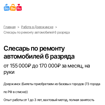
Выберите город
Главная
Работа в Дзержинске
Найти работу
Найти сотрудника
Слесарь по ремонту автомобилей 6 разряда
Москва
Слесарь по ремонту
Санкт-Петербург
автомобилей 6 разряда
Ижевск
от 155 000₽ до 170 000₽ за месяц, на
руки
Екатеринбург
Дзержинск
(Билеты приобретаем из базовых городов (73 города
Саратов
по РФ в списке))
Казань
Опыт работы:от 1 до 3 лет, вахтовый метод, полная занятость