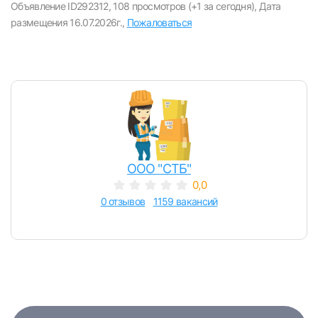
Объявление ID292312,
108 просмотров (+1 за сегодня),
Дата
E-mail или Телефон
размещения 16.07.2026г.,
Пожаловаться
Пароль
ООО "СТБ"
Войти
0,0
0 отзывов
1159 вакансий
или любым удобным способом
Войти с VK ID