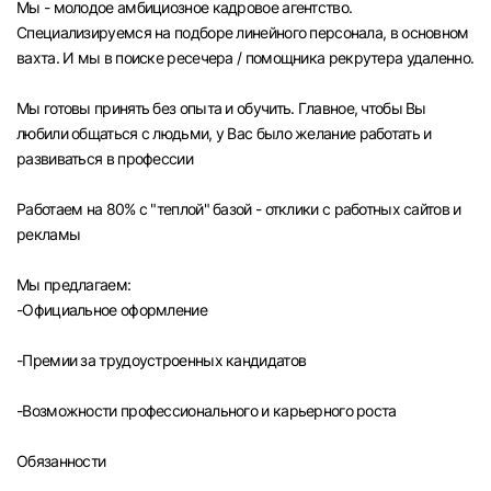
Мы - молодое амбициозное кадровое агентство.
Челябинск
Специализируемся на подборе линейного персонала, в основном
вахта. И мы в поиске ресечера / помощника рекрутера удаленно.
Пермь
Мы готовы принять без опыта и обучить. Главное, чтобы Вы
любили общаться с людьми, у Вас было желание работать и
Самара
развиваться в профессии
Оренбург
Работаем на 80% с "теплой" базой - отклики с работных сайтов и
рекламы
Волгоград
Мы предлагаем:
-Официальное оформление
Ульяновск
-Премии за трудоустроенных кандидатов
Курган
-Возможности профессионального и карьерного роста
Уфа
Обязанности