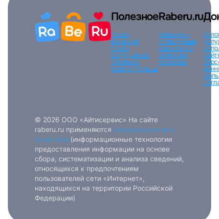
Вход по коду
Регистрация
Забыли п
Полезное
Raberu.ru
До
Поиск
Новости и
Усло
вакансий
статьи
Наши
услу
Поиск
вакансии
О
испо
сотрудников
компании
сайт
Тарифы и
Контакты
перс
оплата
Помощь
данн
Поль
согл
© 2026 ООО «Айтисервис» На сайте
raberu.ru применяются
рекомендательные
технологии
(информационные технологии
предоставления информации на основе
сбора, систематизации и анализа сведений,
относящихся к предпочтениям
пользователей сети «Интернет»,
находящихся на территории Российской
Федерации)